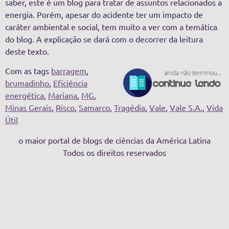
saber, este é um blog para tratar de assuntos relacionados a
energia. Porém, apesar do acidente ter um impacto de
caráter ambiental e social, tem muito a ver com a temática
do blog. A explicação se dará com o decorrer da leitura
deste texto.
Com as tags
barragem
,
brumadinho
,
Eficiência
energética
,
Mariana
,
MG
,
Minas Gerais
,
Risco
,
Samarco
,
Tragédia
,
Vale
,
Vale S.A.
,
Vida
Útil
o maior portal de blogs de ciências da América Latina
Todos os direitos reservados