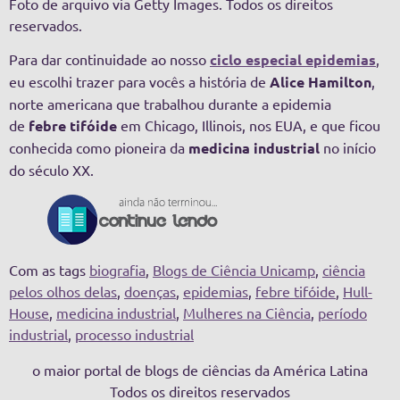
Foto de arquivo via Getty Images. Todos os direitos
reservados.
Para dar continuidade ao nosso
ciclo especial epidemias
,
eu escolhi trazer para vocês a história de
Alice Hamilton
,
norte americana que trabalhou durante a epidemia
de
febre tifóide
em Chicago, Illinois, nos EUA, e que ficou
conhecida como pioneira da
medicina industrial
no início
do século XX.
Com as tags
biografia
,
Blogs de Ciência Unicamp
,
ciência
pelos olhos delas
,
doenças
,
epidemias
,
febre tifóide
,
Hull-
House
,
medicina industrial
,
Mulheres na Ciência
,
período
industrial
,
processo industrial
o maior portal de blogs de ciências da América Latina
Todos os direitos reservados