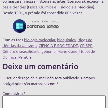
ou marcaram nossa história nas artes (literatura), economia,
paz e ciências (Física, Química e Fisiologia e Medicina).
Desde 1901, o prêmio foi concedido 606 vezes.
Com as tags
biologia molecular
,
bioquímica
,
Blogs de
ciências da Unicamp
,
CIÊNCIA E SOCIEDADE
,
CRISPR
,
Gênero e sexualidade
,
genoma
,
Marie Curie
,
Nobel de
Química
,
PemCie
Deixe um comentário
O seu endereço de e-mail não será publicado.
Campos
obrigatórios são marcados com
*
Comentário
*