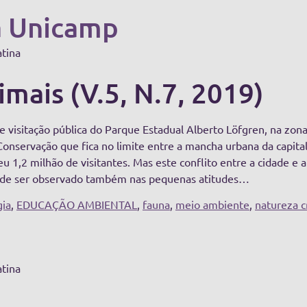
a Unicamp
atina
mais (V.5, N.7, 2019)
e visitação pública do Parque Estadual Alberto Löfgren, na zo
onservação que fica no limite entre a mancha urbana da capital 
 1,2 milhão de visitantes. Mas este conflito entre a cidade e 
ode ser observado também nas pequenas atitudes…
gia
,
EDUCAÇÃO AMBIENTAL
,
fauna
,
meio ambiente
,
natureza cr
atina