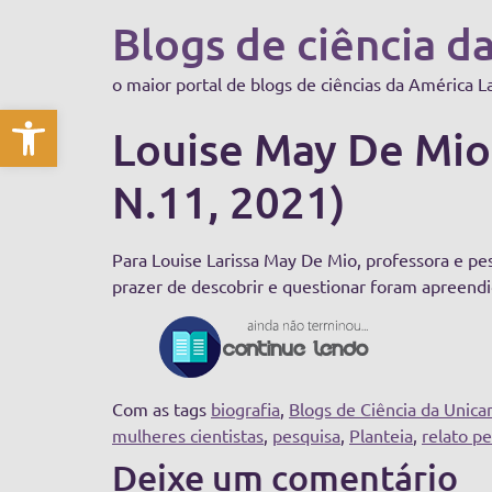
Blogs de ciência d
o maior portal de blogs de ciências da América L
Abrir a barra de ferramentas
Louise May De Mio:
N.11, 2021)
Para Louise Larissa May De Mio, professora e pe
prazer de descobrir e questionar foram apreendi
Com as tags
biografia
,
Blogs de Ciência da Unic
mulheres cientistas
,
pesquisa
,
Planteia
,
relato pe
Deixe um comentário