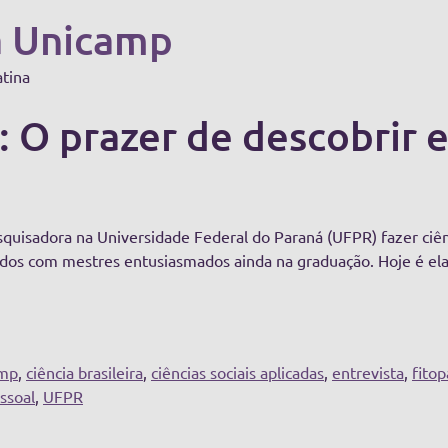
a Unicamp
atina
 O prazer de descobrir e
squisadora na Universidade Federal do Paraná (UFPR) fazer ciên
dos com mestres entusiasmados ainda na graduação. Hoje é ela 
amp
,
ciência brasileira
,
ciências sociais aplicadas
,
entrevista
,
fitop
ssoal
,
UFPR