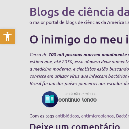
Blogs de ciência d
o maior portal de blogs de ciências da América L
Abrir a barra de ferramentas
O inimigo do meu
Cerca de
700 mil pessoas morrem anualmente
d
estima que, até 2050, esse número deve aumenta
a medicina moderna, e cientistas estão buscand
consiste em utilizar vírus que infectam bactéria
Brasil foi um dos países pioneiros nos estudos 
Com as tags
antibióticos
,
antimicrobianos
,
Bactér
Deixe um comentário