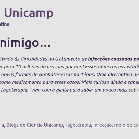
a Unicamp
atina
 inimigo…
evido às dificuldades no tratamento de
infecções causadas por
r para 10 milhões de pessoas por ano! Esses números assustad
o novas formas de combater essas bactérias. Uma alternativa 
s como medicamento para esses casos! Mais curioso ainda é sabe
da fagoterapia. Vem com a gente para saber um pouco mais sobr
ia
,
Blogs de Ciência Unicamp
,
fagoterapia
,
infecção
,
meio de cu