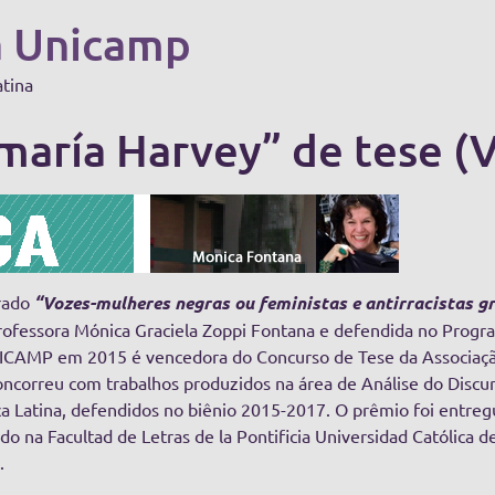
a Unicamp
atina
aría Harvey” de tese (V.
rado
“Vozes-mulheres negras ou feministas e antirracistas g
rofessora Mónica Graciela Zoppi Fontana e defendida no Program
CAMP em 2015 é vencedora do Concurso de Tese da Associação
oncorreu com trabalhos produzidos na área de Análise do Disc
ca Latina, defendidos no biênio 2015-2017. O prêmio foi en
do na Facultad de Letras de la Pontificia Universidad Católica d
.