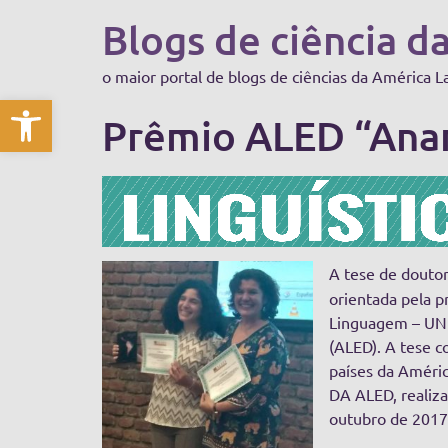
Blogs de ciência d
o maior portal de blogs de ciências da América L
Abrir a barra de ferramentas
Prêmio ALED “Anam
A tese de douto
orientada pela p
Linguagem – UNI
(ALED). A tese c
países da Améri
DA ALED, realiza
outubro de 2017