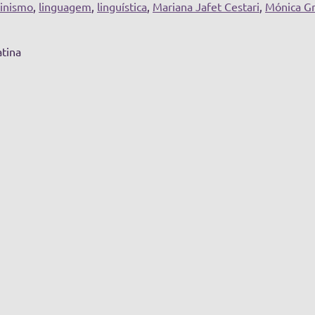
inismo
,
linguagem
,
linguística
,
Mariana Jafet Cestari
,
Mónica Gr
atina