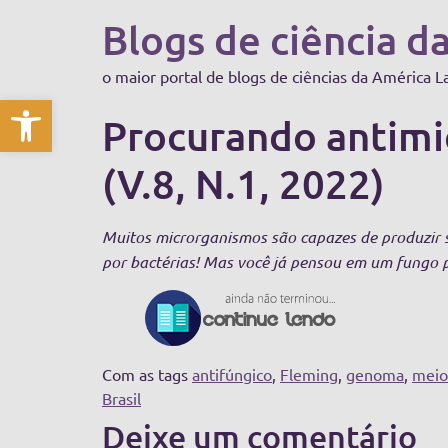
Blogs de ciência d
o maior portal de blogs de ciências da América L
Abrir a barra de ferramentas
Procurando antimi
(V.8, N.1, 2022)
Muitos microrganismos são capazes de produzir s
por bactérias! Mas você já pensou em um fungo 
Com as tags
antifúngico
,
Fleming
,
genoma
,
meio
Brasil
Deixe um comentário