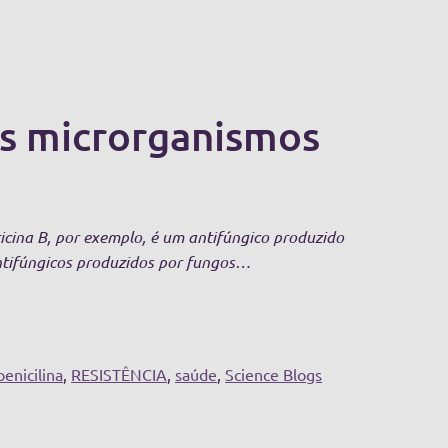
s microrganismos
cina B, por exemplo, é um antifúngico produzido
Antifúngicos produzidos por fungos…
penicilina
,
RESISTÊNCIA
,
saúde
,
Science Blogs