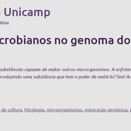
a Unicamp
atina
crobianos no genoma do
ubstâncias capazes de matar outros microrganismos. A anfoteri
produzindo uma substância que tem o poder de matá-lo? Sim! 
 de cultura
,
Micologia
,
microorganismos
,
mineração genômica
,