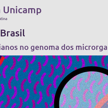
a Unicamp
atina
Brasil
ianos no genoma dos microrg