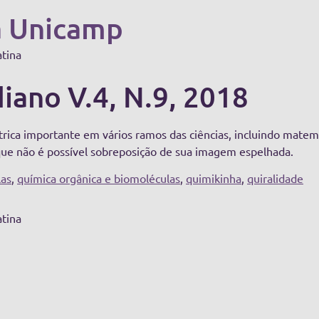
a Unicamp
atina
diano V.4, N.9, 2018
ica importante em vários ramos das ciências, incluindo matemá
que não é possível sobreposição de sua imagem espelhada.
las
,
química orgânica e biomoléculas
,
quimikinha
,
quiralidade
atina