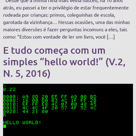
atrás, eu passei a ter o privilégio de estar frequentemente
rodeada por crianças: primos, coleguinhas de escola,
garotada da vizinhança… Nessas ocasiões, uma das minhas
maiores diversões é fazer perguntas incomuns a eles, tais
como: “Estou com vontade de ler um livro, você […]
E tudo começa com um
simples “hello world!” (V.2,
N. 5, 2016)