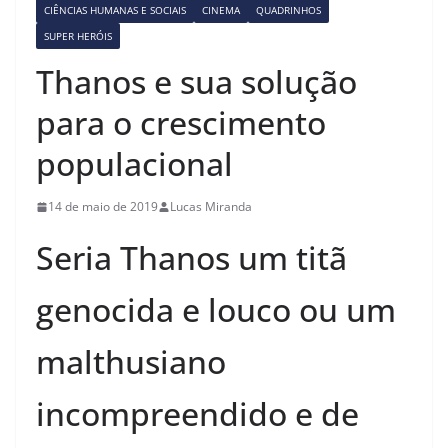
CIÊNCIAS HUMANAS E SOCIAIS
CINEMA
QUADRINHOS
SUPER HERÓIS
Thanos e sua solução
para o crescimento
populacional
14 de maio de 2019
Lucas Miranda
Seria Thanos um titã
genocida e louco ou um
malthusiano
incompreendido e
de