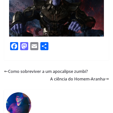
F
M
E
S
a
a
m
h
c
st
ai
ar
e
o
l
e
Como sobreviver a um apocalipse zumbi?
b
d
A ciência do Homem-Aranha
o
o
o
n
k