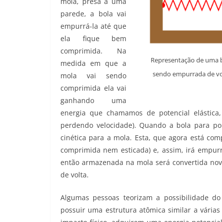
mola, presa a uma
parede, a bola vai
empurrá-la até que
ela fique bem
comprimida. Na
Representação de uma b
medida em que a
sendo empurrada de vol
mola vai sendo
comprimida ela vai
ganhando uma
energia que chamamos de potencial elástica,
perdendo velocidade). Quando a bola para por 
cinética para a mola. Esta, que agora está co
comprimida nem esticada) e, assim, irá empurra
então armazenada na mola será convertida nov
de volta.
Algumas pessoas teorizam a possibilidade do
possuir uma estrutura atômica similar a vária