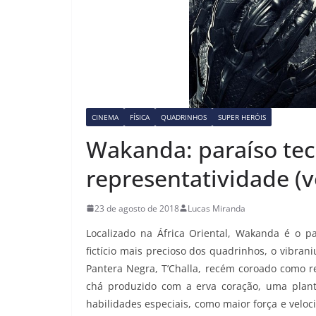
CINEMA
FÍSICA
QUADRINHOS
SUPER HERÓIS
Wakanda: paraíso tec
representatividade (vo
23 de agosto de 2018
Lucas Miranda
Localizado na África Oriental, Wakanda é o pa
fictício mais precioso dos quadrinhos, o vibra
Pantera Negra, T’Challa, recém coroado como r
chá produzido com a erva coração, uma plant
habilidades especiais, como maior força e veloc