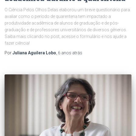
O Ciência Pelos Olhos Delas elaborou um breve questionário para
avaliar como o período de quarentena tem impactado a
produtividade acadêmica de alunos de graduação e de pós-
graduação e de professores universitários de diversos gêneros.
Saiba mais clicando no post, acesse o formulário e nos ajude a
fazer ciência!
Por
Juliana Aguilera Lobo
,
6 anos
atrás