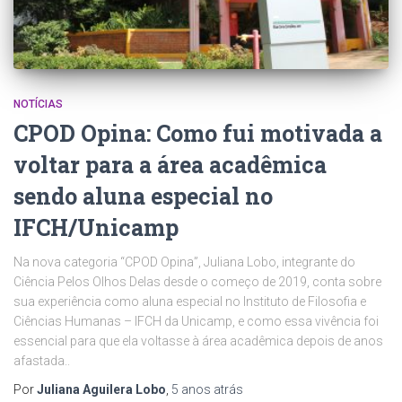
NOTÍCIAS
CPOD Opina: Como fui motivada a
voltar para a área acadêmica
sendo aluna especial no
IFCH/Unicamp
Na nova categoria “CPOD Opina”, Juliana Lobo, integrante do
Ciência Pelos Olhos Delas desde o começo de 2019, conta sobre
sua experiência como aluna especial no Instituto de Filosofia e
Ciências Humanas – IFCH da Unicamp, e como essa vivência foi
essencial para que ela voltasse à área acadêmica depois de anos
afastada..
Por
Juliana Aguilera Lobo
,
5 anos
atrás