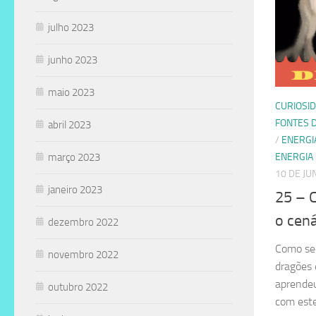
julho 2023
junho 2023
maio 2023
CURIOSI
FONTES 
abril 2023
/
ENERGI
março 2023
ENERGIA
10 DE JU
janeiro 2023
25 – 
o cená
dezembro 2022
Como ser
novembro 2022
dragões 
aprendeu
outubro 2022
com est