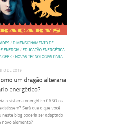
DADES
/
DIMENSIONAMENTO DE
DE ENERGIA
/
EDUCAÇÃO ENERGÉTICA
A GEEK
/
NOVAS TECNOLOGIAS PARA
NHO DE 2019
Como um dragão alteraria
rio energético?
ia o sistema energético CASO os
existissem? Será que o que você
 neste blog poderia ser adaptado
e novo elemento?