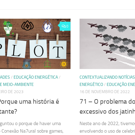
0
DADES
/
EDUCAÇÃO ENERGÉTICA
/
CONTEXTUALIZANDO NOTÍCIAS
 E MEIO-AMBIENTE
ENERGÉTICO
/
EDUCAÇÃO ENE
EIRO DE 2023
16 DE NOVEMBRO DE 2022
Porque uma história é
71 – O problema d
tante?
excessivo dos jatin
rguntou o porque de haver uma
Neste ano de 2022, tivemo
 Conexão Na7ural sobre games,
envolvendo o uso de celeb