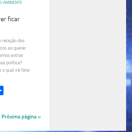
IO-AMBIENTE
r ficar
m relação dos
icos ao querer
emos extrair
sa política?
 o qual irá falar
l
hatsApp
Share
Próxima página »