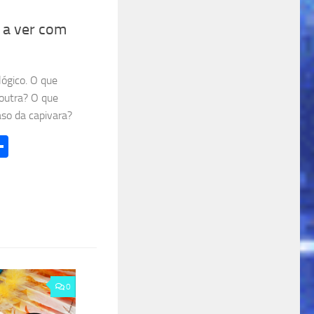
 a ver com
l
lógico. O que
outra? O que
so da capivara?
l
hatsApp
Share
0