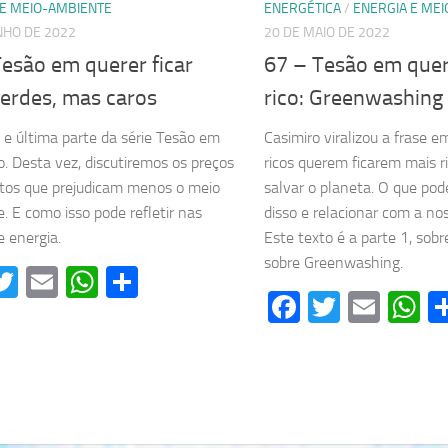
 E MEIO-AMBIENTE
ENERGÉTICA
/
ENERGIA E ME
NHO DE 2022
20 DE MAIO DE 2022
esão em querer ficar
67 – Tesão em quere
Verdes, mas caros
rico: Greenwashing
e última parte da série Tesão em
Casimiro viralizou a frase e
co. Desta vez, discutiremos os preços
ricos querem ficarem mais r
tos que prejudicam menos o meio
salvar o planeta. O que pod
. E como isso pode refletir nas
disso e relacionar com a nos
e energia.
Este texto é a parte 1, sobre
sobre Greenwashing.
acebook
Twitter
Email
WhatsApp
Share
Facebook
Twitter
Emai
W