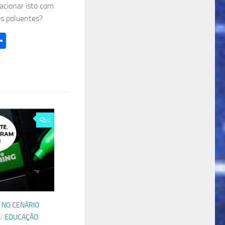
acionar isto com
s poluentes?
l
hatsApp
Share
0
 NO CENÁRIO
/
EDUCAÇÃO