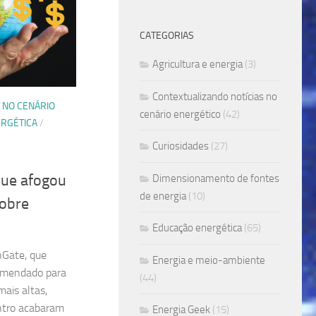
CATEGORIAS
Agricultura e energia
(3)
Contextualizando notícias no
 NO CENÁRIO
cenário energético
(42)
RGÉTICA
/
Curiosidades
(27)
que afogou
Dimensionamento de fontes
de energia
(10)
sobre
Educação energética
(65)
Gate, que
Energia e meio-ambiente
omendado para
(44)
ais altas,
entro acabaram
Energia Geek
(15)