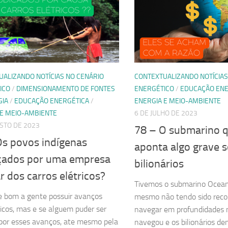
UALIZANDO NOTÍCIAS NO CENÁRIO
CONTEXTUALIZANDO NOTÍCIAS
ICO
/
DIMENSIONAMENTO DE FONTES
ENERGÉTICO
/
EDUCAÇÃO ENE
GIA
/
EDUCAÇÃO ENERGÉTICA
/
ENERGIA E MEIO-AMBIENTE
 E MEIO-AMBIENTE
6 DE JULHO DE 2023
STO DE 2023
78 – O submarino 
Os povos indígenas
aponta algo grave 
ados por uma empresa
bilionários
ar dos carros elétricos?
Tivemos o submarino Ocean
 bom a gente possuir avanços
mesmo não tendo sido rec
icos, mas e se alguem puder ser
navegar em profundidades m
por esses avanços, ate mesmo pela
navegou e os bilionários d