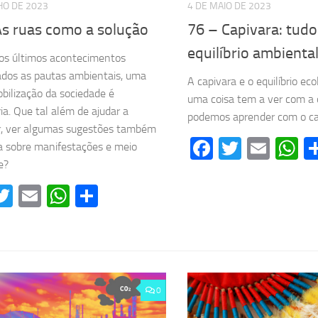
HO DE 2023
4 DE MAIO DE 2023
As ruas como a solução
76 – Capivara: tudo
equilíbrio ambienta
os últimos acontecimentos
ados as pautas ambientais, uma
A capivara e o equilíbrio eco
bilização da sociedade é
uma coisa tem a ver com a 
ia. Que tal além de ajudar a
podemos aprender com o ca
r, ver algumas sugestões também
Facebook
Twitter
Emai
W
ra sobre manifestações e meio
e?
acebook
Twitter
Email
WhatsApp
Share
0