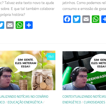
etc? Talvez este texto novo te ajude
jatinhos. Como podemos rel
 sobre. E que tal também colaborar
consumo e emissão de gase
própria história?
Facebook
Twitter
Emai
W
acebook
Twitter
Email
WhatsApp
Share
0
UALIZANDO NOTÍCIAS NO CENÁRIO
CONTEXTUALIZANDO NOTÍCIAS
ICO
/
EDUCAÇÃO ENERGÉTICA
/
ENERGÉTICO
/
CURIOSIDADES