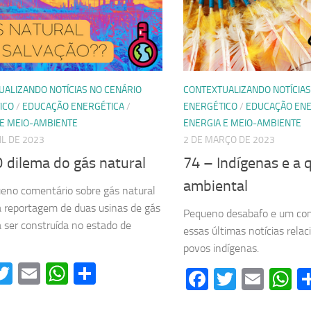
UALIZANDO NOTÍCIAS NO CENÁRIO
CONTEXTUALIZANDO NOTÍCIAS
ICO
/
EDUCAÇÃO ENERGÉTICA
/
ENERGÉTICO
/
EDUCAÇÃO ENE
 E MEIO-AMBIENTE
ENERGIA E MEIO-AMBIENTE
IL DE 2023
2 DE MARÇO DE 2023
 dilema do gás natural
74 – Indígenas e a 
ambiental
no comentário sobre gás natural
a reportagem de duas usinas de gás
Pequeno desabafo e um con
a ser construída no estado de
essas últimas notícias rela
povos indígenas.
acebook
Twitter
Email
WhatsApp
Share
Facebook
Twitter
Emai
W