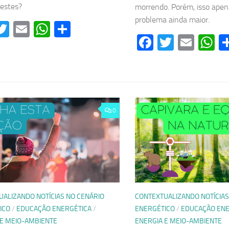
destes?
morrendo. Porém, isso ape
problema ainda maior.
acebook
Twitter
Email
WhatsApp
Share
Facebook
Twitter
Emai
W
0
UALIZANDO NOTÍCIAS NO CENÁRIO
CONTEXTUALIZANDO NOTÍCIAS
ICO
/
EDUCAÇÃO ENERGÉTICA
/
ENERGÉTICO
/
EDUCAÇÃO ENE
 E MEIO-AMBIENTE
ENERGIA E MEIO-AMBIENTE