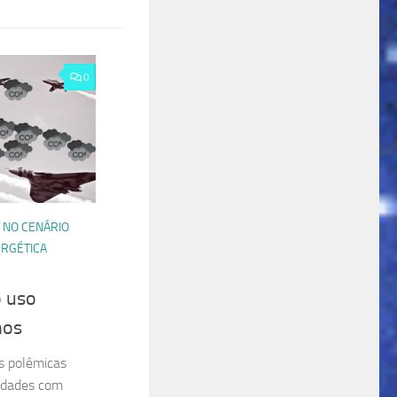
0
 NO CENÁRIO
RGÉTICA
o uso
hos
s polêmicas
ridades com