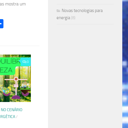
nas mostra um
Novas tecnologias para
energia
(8)
l
hatsApp
Share
0
 NO CENÁRIO
RGÉTICA
/