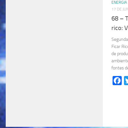
ENERGIA
17 DE JU
68 – T
rico: 
Segunda 
Ficar Ri
de produ
ambiente
fontes d
F