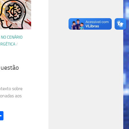
 NO CENÁRIO
RGÉTICA
/
questão
texto sobre
cionadas aos
l
hatsApp
Share