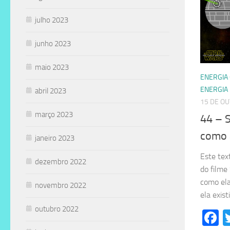
julho 2023
junho 2023
maio 2023
ENERGIA
ENERGIA
abril 2023
15 DE O
março 2023
44 – S
como 
janeiro 2023
Este tex
dezembro 2022
do filme
como ela 
novembro 2022
ela exis
outubro 2022
F