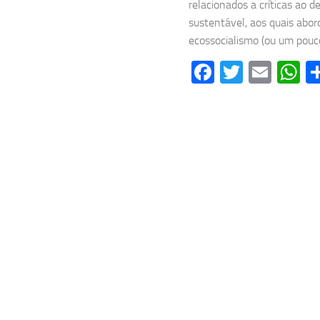
relacionados a críticas ao 
sustentável, aos quais ab
ecossocialismo (ou um pouco
Facebook
Twitter
Emai
W