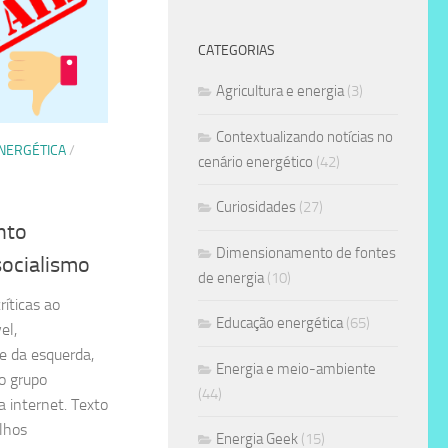
CATEGORIAS
Agricultura e energia
(3)
Contextualizando notícias no
NERGÉTICA
/
cenário energético
(42)
Curiosidades
(27)
nto
Dimensionamento de fontes
socialismo
de energia
(10)
ríticas ao
Educação energética
(65)
el,
e da esquerda,
Energia e meio-ambiente
jo grupo
(44)
 internet. Texto
lhos
Energia Geek
(15)