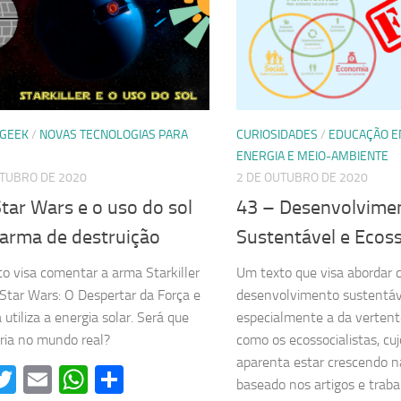
 GEEK
/
NOVAS TECNOLOGIAS PARA
CURIOSIDADES
/
EDUCAÇÃO E
ENERGIA E MEIO-AMBIENTE
UTUBRO DE 2020
2 DE OUTUBRO DE 2020
tar Wars e o uso do sol
43 – Desenvolvime
arma de destruição
Sustentável e Ecos
to visa comentar a arma Starkiller
Um texto que visa abordar c
 Star Wars: O Despertar da Força e
desenvolvimento sustentáv
utiliza a energia solar. Será que
especialmente a da vertent
tiria no mundo real?
como os ecossocialistas, cu
aparenta estar crescendo na
acebook
Twitter
Email
WhatsApp
Share
baseado nos artigos e traba