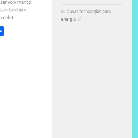
desenvolvimento
ordam também
Novas tecnologias para
 dele).
energia
(8)
l
hatsApp
Share