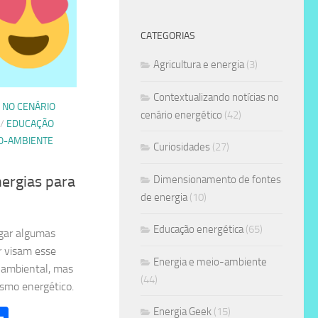
CATEGORIAS
Agricultura e energia
(3)
Contextualizando notícias no
 NO CENÁRIO
cenário energético
(42)
/
EDUCAÇÃO
IO-AMBIENTE
Curiosidades
(27)
nergias para
Dimensionamento de fontes
de energia
(10)
Educação energética
(65)
lgar algumas
r visam esse
Energia e meio-ambiente
 ambiental, mas
(44)
smo energético.
l
hatsApp
Share
Energia Geek
(15)