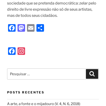
sociedade que se pretenda democrática: zelar pelo
direito de livre expressão não só de seus artistas,
mas de todos seus cidadãos.
F
M
E
S
a
a
m
h
c
st
ai
ar
e
o
l
e
F
In
b
d
a
st
o
o
c
a
o
n
e
gr
k
b
a
o
m
POSTS RECENTES
o
k
A arte, a fonte e o mijadouro (V. 4, N. 6, 2018)