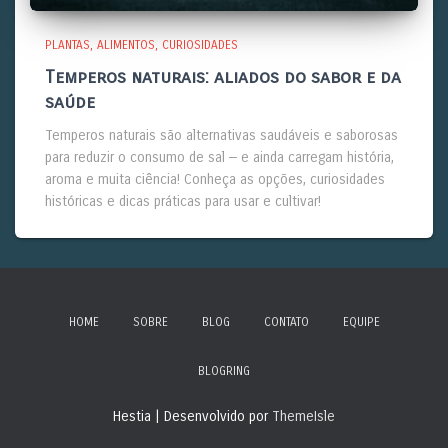
PLANTAS
ALIMENTOS
CURIOSIDADES
Temperos naturais: aliados do sabor e da
saúde
Temperos naturais são alternativas saudáveis e saborosas
para reduzir o consumo de sal — e ainda carregam história,
aroma e muita ciência! Conheça as opções, curiosidades
históricas e dicas práticas para usar e cultivar!
HOME
SOBRE
BLOG
CONTATO
EQUIPE
BLOGRING
Hestia | Desenvolvido por
ThemeIsle