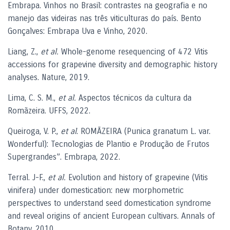
Embrapa. Vinhos no Brasil: contrastes na geografia e no
manejo das videiras nas três viticulturas do país. Bento
Gonçalves: Embrapa Uva e Vinho, 2020.
Liang, Z.,
et al.
Whole-genome resequencing of 472 Vitis
accessions for grapevine diversity and demographic history
analyses. Nature, 2019.
Lima, C. S. M.,
et al.
Aspectos técnicos da cultura da
Romãzeira. UFFS, 2022.
Queiroga, V. P.,
et al
. ROMÃZEIRA (Punica granatum L. var.
Wonderful): Tecnologias de Plantio e Produção de Frutos
Supergrandes”. Embrapa, 2022.
Terral. J-F.,
et al.
Evolution and history of grapevine (Vitis
vinifera) under domestication: new morphometric
perspectives to understand seed domestication syndrome
and reveal origins of ancient European cultivars. Annals of
Botany, 2010.