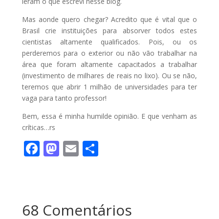
leram o que escrevi nesse blog.
Mas aonde quero chegar? Acredito que é vital que o
Brasil crie instituições para absorver todos estes
cientistas altamente qualificados. Pois, ou os
perderemos para o exterior ou não vão trabalhar na
área que foram altamente capacitados a trabalhar
(investimento de milhares de reais no lixo). Ou se não,
teremos que abrir 1 milhão de universidades para ter
vaga para tanto professor!
Bem, essa é minha humilde opinião. E que venham as
críticas…rs
F
M
E
S
ac
as
m
h
e
to
ai
ar
b
d
l
e
68 Comentários
o
o