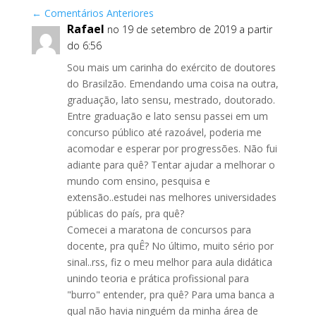
o
n
←
Comentários Anteriores
k
Rafael
no 19 de setembro de 2019 a partir
do 6:56
Sou mais um carinha do exército de doutores
do Brasilzão. Emendando uma coisa na outra,
graduação, lato sensu, mestrado, doutorado.
Entre graduação e lato sensu passei em um
concurso público até razoável, poderia me
acomodar e esperar por progressões. Não fui
adiante para quê? Tentar ajudar a melhorar o
mundo com ensino, pesquisa e
extensão..estudei nas melhores universidades
públicas do país, pra quê?
Comecei a maratona de concursos para
docente, pra quÊ? No último, muito sério por
sinal..rss, fiz o meu melhor para aula didática
unindo teoria e prática profissional para
"burro" entender, pra quê? Para uma banca a
qual não havia ninguém da minha área de