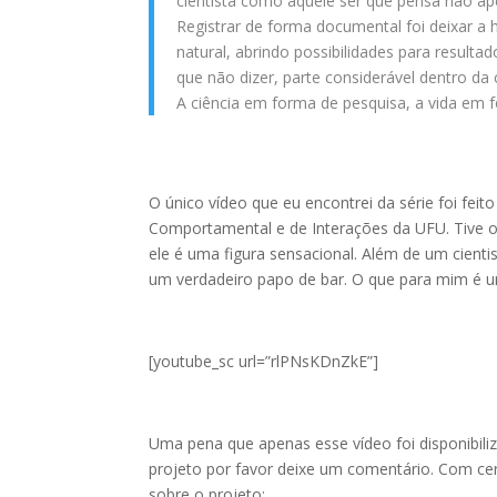
cientista como aquele ser que pensa não ap
Registrar de forma documental foi deixar a 
natural, abrindo possibilidades para result
que não dizer, parte considerável dentro da c
A ciência em forma de pesquisa, a vida em f
O único vídeo que eu encontrei da série foi fei
Comportamental e de Interações da UFU. Tive o
ele é uma figura sensacional. Além de um cient
um verdadeiro papo de bar. O que para mim é um 
[youtube_sc url=”rlPNsKDnZkE”]
Uma pena que apenas esse vídeo foi disponibili
projeto por favor deixe um comentário. Com ce
sobre o projeto: