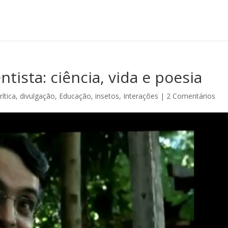
ista: ciência, vida e poesia
rítica
,
divulgação
,
Educação
,
insetos
,
Interações
|
2 Comentários