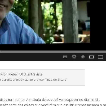
o durante a entrevista ao projeto “Tubo de Ensaio”
as na internet. A maioria delas você vai esquecer no
dia
minuto
o faz parte das coisas que você têm que assistir e repassar para o m