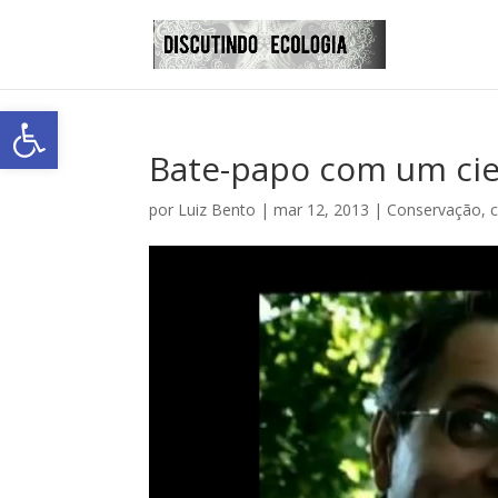
Abrir a barra de ferramentas
Bate-papo com um cient
por
Luiz Bento
|
mar 12, 2013
|
Conservação
,
c