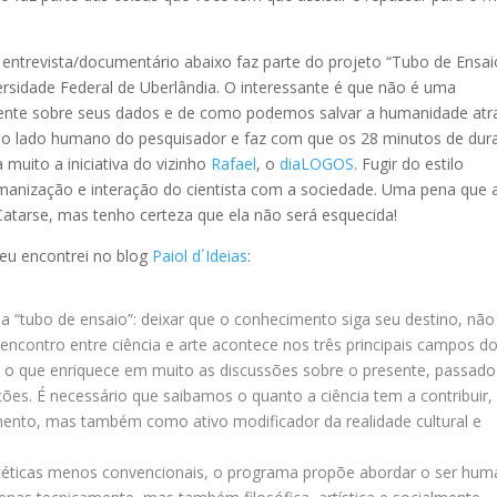
ntrevista/documentário abaixo faz parte do projeto “Tubo de Ensai
rsidade Federal de Uberlândia. O interessante é que não é uma
somente sobre seus dados e de como podemos salvar a humanidade atr
ra o lado humano do pesquisador e faz com que os 28 minutos de dur
muito a iniciativa do vizinho
Rafael
, o
diaLOGOS
. Fugir do estilo
umanização e interação do cientista com a sociedade. Uma pena que 
l Catarse, mas tenho certeza que ela não será esquecida!
 eu encontrei no blog
Paiol d´Ideias
:
a “tubo de ensaio”: deixar que o conhecimento siga seu destino, não
 encontro entre ciência e arte acontece nos três principais campos d
o que enriquece em muito as discussões sobre o presente, passado
ções. É necessário que saibamos o quanto a ciência tem a contribuir,
nto, mas também como ativo modificador da realidade cultural e
téticas menos convencionais, o programa propõe abordar o ser hu