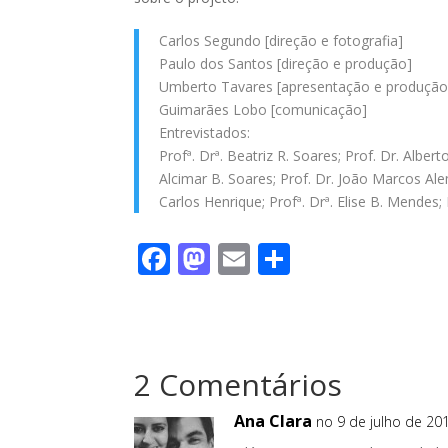
Carlos Segundo [direção e fotografia]
Paulo dos Santos [direção e produção]
Umberto Tavares [apresentação e produção
Guimarães Lobo [comunicação]
Entrevistados:
Profª. Drª. Beatriz R. Soares; Prof. Dr. Alber
Alcimar B. Soares; Prof. Dr. João Marcos Ale
Carlos Henrique; Profª. Drª. Elise B. Mendes; 
F
M
E
S
ac
as
m
h
e
to
ai
ar
b
d
l
e
2 Comentários
o
o
o
n
Ana Clara
no 9 de julho de 201