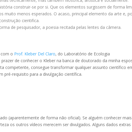
enas tecnicamente, mas também filosófica, artística e socialmente.
história construir-se por si. Que os elementos surgissem de forma li
ados muito menos esperados. O acaso, principal elemento da arte e, p
onstrução cientifica.
orma de pesquisador, a poesia recitada pelas lentes da câmera.
to com o
Prof. Kleber Del Claro
, do
Laboratório de Ecologia
 prazer de conhecer o Kleber na banca de doutorado da minha espo
ista competente, consegue transformar qualquer assunto científico e
pré-requisito para a divulgação científica.
zado (aparentemente de forma não oficial). Se alguém conhecer mais
rteza os outros vídeos merecem ser divulgados. Alguns dados extras