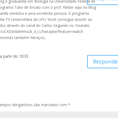
bolg e graduanda em Biologia na Universidade Federal de
programa Tubo de Ensaio com o prof. Kleber aqui no blog.
rande cientista e uma excelente pessoa. O programa
ela TV Universitária da UFU. Você consegue assistir ao
dos através do canal do Carlos Segundo no Youtube:
nel/UCKD6Xb8Hmx2k_4_LU5wUqXw?feature=watch
ntrevistas também! Abraços,
a partir do 18:33
Responde
ampos obrigatórios são marcados com
*