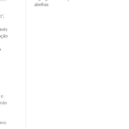
abelhas
o”,
avés
ação
a
o
 e
 não
mano