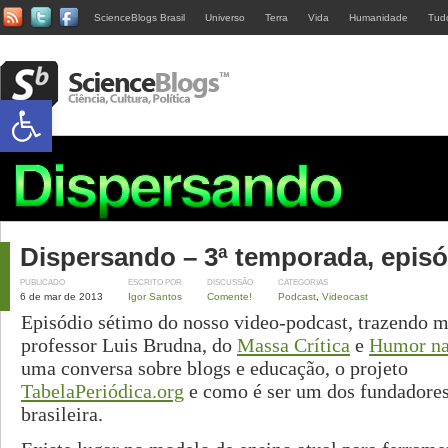
ScienceBlogs Brasil
Universo
Terra
Vida
Humanidade
Tud
Abrir a barra de ferramentas
Dispersando – 3ª temporada, episó
PUBLICADO
ESCRITO POR
DISCUSSÃO
CATEGORIAS
6 de mar de 2013
Igor Santos
Comente!
Podcast
,
Videocast
Episódio sétimo do nosso video-podcast, trazendo 
professor Luis Brudna, do
Massa Crítica
e
Humor na
uma conversa sobre blogs e educação, o projeto
TabelaPeriódica.org
e como é ser um dos fundadores
brasileira.