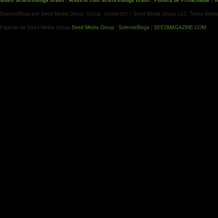
Sobre ScienceBlogs Brasil
|
Anuncie com ScienceBlogs Brasil
|
Política de Privacidade
|
T
ScienceBlogs por Seed Media Group. Group. ©2006-2011 Seed Media Group LLC. Todos direito
Páginas da Seed Media Group
Seed Media Group
|
ScienceBlogs
|
SEEDMAGAZINE.COM