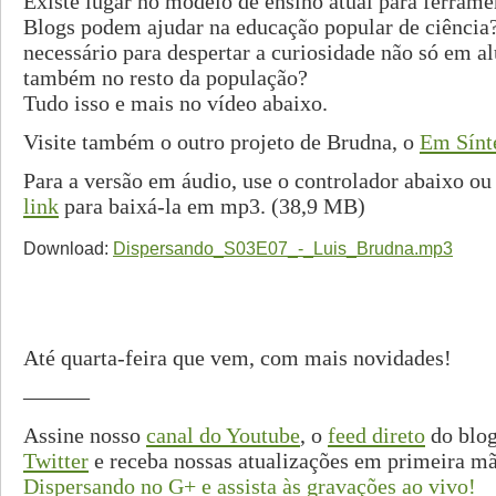
Existe lugar no modelo de ensino atual para ferrame
Blogs podem ajudar na educação popular de ciência
necessário para despertar a curiosidade não só em 
também no resto da população?
Tudo isso e mais no vídeo abaixo.
Visite também o outro projeto de Brudna, o
Em Sínt
Para a versão em áudio, use o controlador abaixo o
link
para baixá-la em mp3. (38,9 MB)
Download:
Dispersando_S03E07_-_Luis_Brudna.mp3
Até quarta-feira que vem, com mais novidades!
———
Assine nosso
canal do Youtube
, o
feed direto
do blog
Twitter
e receba nossas atualizações em primeira m
Dispersando no G+ e assista às gravações ao vivo!