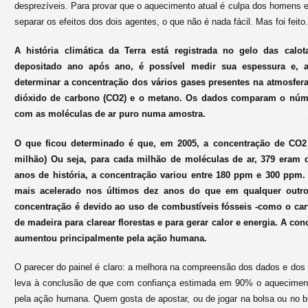
desprezíveis. Para provar que o aquecimento atual é culpa dos homens e
separar os efeitos dos dois agentes, o que não é nada fácil. Mas foi feito.
A história climática da Terra está registrada no gelo das cal
depositado ano após ano, é possível medir sua espessura e, 
determinar a concentração dos vários gases presentes na atmosfer
dióxido de carbono (CO2) e o metano. Os dados comparam o núm
com as moléculas de ar puro numa amostra.
O que ficou determinado é que, em 2005, a concentração de CO2
milhão) Ou seja, para cada milhão de moléculas de ar, 379 eram 
anos de história, a concentração variou entre 180 ppm e 300 ppm. 
mais acelerado nos últimos dez anos do que em qualquer outr
concentração é devido ao uso de combustíveis fósseis -como o car
de madeira para clarear florestas e para gerar calor e energia. A 
aumentou principalmente pela ação humana.
O parecer do painel é claro: a melhora na compreensão dos dados e dos 
leva à conclusão de que com confiança estimada em 90% o aqueciment
pela ação humana. Quem gosta de apostar, ou de jogar na bolsa ou no 