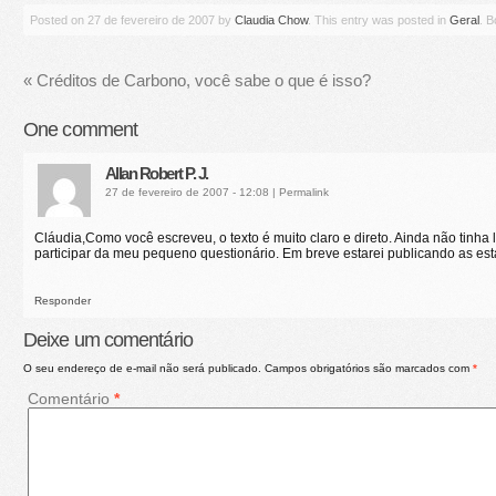
Posted on
27 de fevereiro de 2007
by
Claudia Chow
. This entry was posted in
Geral
. 
«
Créditos de Carbono, você sabe o que é isso?
One
comment
Allan Robert P. J.
27 de fevereiro de 2007 - 12:08
|
Permalink
Cláudia,Como você escreveu, o texto é muito claro e direto. Ainda não tinha 
participar da meu pequeno questionário. Em breve estarei publicando as estat
Responder
Deixe um comentário
O seu endereço de e-mail não será publicado.
Campos obrigatórios são marcados com
*
Comentário
*