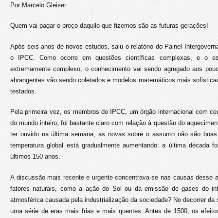
Por Marcelo Gleiser
Quem vai pagar o preço daquilo que fizemos são as futuras gerações!
Após seis anos de novos estudos, saiu o relatório do Painel Intergover
o IPCC. Como ocorre em questões científicas complexas, e o es
extremamente complexo, o conhecimento vai sendo agregado aos pou
abrangentes vão sendo coletados e modelos matemáticos mais sofistica
testados.
Pela primeira vez, os membros do IPCC, um órgão internacional com cen
do mundo inteiro, foi bastante claro com relação à questão do aqueciment
ter ouvido na última semana, as novas sobre o assunto não são boas
temperatura global está gradualmente aumentando: a última década f
últimos 150 anos.
A discussão mais recente e urgente concentrava-se nas causas desse a
fatores naturais, como a ação do Sol ou da emissão de gases do inter
atmosférica causada pela industrialização da sociedade? No decorrer da s
uma série de eras mais frias e mais quentes. Antes de 1500, os efeito