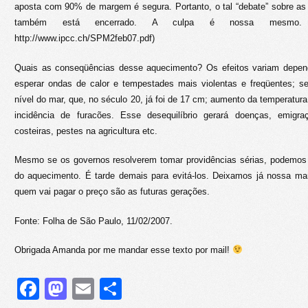
aposta com 90% de margem é segura. Portanto, o tal “debate” sobre as
também está encerrado. A culpa é nossa mesmo. (
http://www.ipcc.ch/SPM2feb07.pdf)
Quais as conseqüências desse aquecimento? Os efeitos variam depen
esperar ondas de calor e tempestades mais violentas e freqüentes; 
nível do mar, que, no século 20, já foi de 17 cm; aumento da temperatura 
incidência de furacões. Esse desequilíbrio gerará doenças, emig
costeiras, pestes na agricultura etc.
Mesmo se os governos resolverem tomar providências sérias, podemos 
do aquecimento. É tarde demais para evitá-los. Deixamos já nossa mar
quem vai pagar o preço são as futuras gerações.
Fonte: Folha de São Paulo, 11/02/2007.
Obrigada Amanda por me mandar esse texto por mail!
Facebook
Mastodon
Email
Share