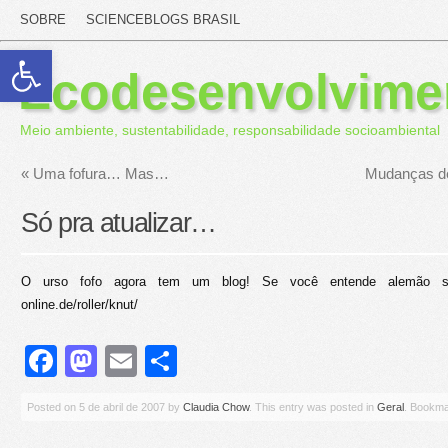
SOBRE
SCIENCEBLOGS BRASIL
Abrir a barra de ferramentas
Ecodesenvolvime
Meio ambiente, sustentabilidade, responsabilidade socioambiental
«
Uma fofura… Mas…
Mudanças de
Só pra atualizar…
O urso fofo agora tem um blog! Se você entende alemão segue
online.de/roller/knut/
Facebook
Mastodon
Email
Share
Posted on
5 de abril de 2007
by
Claudia Chow
. This entry was posted in
Geral
. Bookma