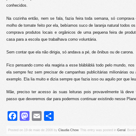
conhecidos.
Na cozinha então, nem se fala, fazia feira toda semana, só comprava
molho de tomate feito por ela, bebíamos suco de laranja natural todos o
comprava produtos locais e orgânicos de uma pequena feira de produ
casa para a escola que trabalhava como voluntária.
Sem contar que ela não dirigia, só andava a pé, de ônibus ou de carona.
Fico pensando como ela reagiria a esse blábláblá todo pelo mundo, nos
ela sempre fez sem precisar de campanhas publicitárias milionárias ou 
exemplo. Ela lia muito e dizia sempre que fazia isso ou aquilo por que le
Mãe, preciso ter acesso às suas leituras pois provavelmente lá deve 
passo que deveremos dar para podermos continuar existindo nesse Plane
Facebook
Mastodon
Email
Share
Posted on
19 de maio de 2008
by
Claudia Chow
. This entry was posted in
Geral
. Book