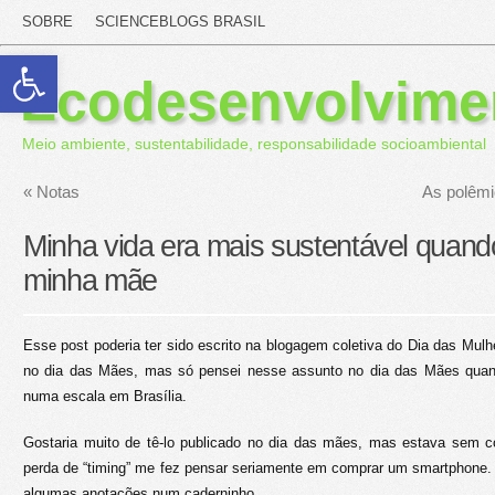
SOBRE
SCIENCEBLOGS BRASIL
Abrir a barra de ferramentas
Ecodesenvolvime
Meio ambiente, sustentabilidade, responsabilidade socioambiental
«
Notas
As polêmi
Minha vida era mais sustentável quando
minha mãe
Esse post poderia ter sido escrito na blogagem coletiva do Dia das Mulhe
no dia das Mães, mas só pensei nesse assunto no dia das Mães quan
numa escala em Brasília.
Gostaria muito de tê-lo publicado no dia das mães, mas estava sem c
perda de “timing” me fez pensar seriamente em comprar um smartphone
algumas anotações num caderninho.