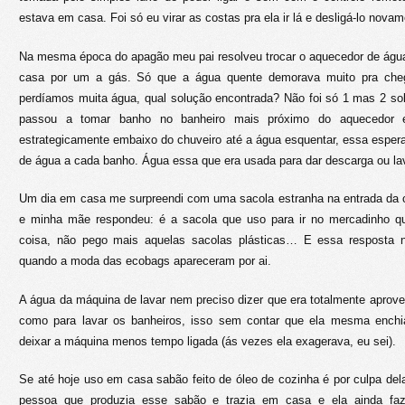
estava em casa. Foi só eu virar as costas pra ela ir lá e desligá-lo novam
Na mesma época do apagão meu pai resolveu trocar o aquecedor de água
casa por um a gás. Só que a água quente demorava muito pra chega
perdíamos muita água, qual solução encontrada? Não foi só 1 mas 2 so
passou a tomar banho no banheiro mais próximo do aquecedor 
estrategicamente embaixo do chuveiro até a água esquentar, essa esper
de água a cada banho. Água essa que era usada para dar descarga ou lav
Um dia em casa me surpreendi com uma sacola estranha na entrada da c
e minha mãe respondeu: é a sacola que uso para ir no mercadinho q
coisa, não pego mais aquelas sacolas plásticas… E essa resposta 
quando a moda das ecobags apareceram por ai.
A água da máquina de lavar nem preciso dizer que era totalmente aproveit
como para lavar os banheiros, isso sem contar que ela mesma ench
deixar a máquina menos tempo ligada (ás vezes ela exagerava, eu sei).
Se até hoje uso em casa sabão feito de óleo de cozinha é por culpa del
pessoa que produzia esse sabão e trazia em casa e ela ainda faz