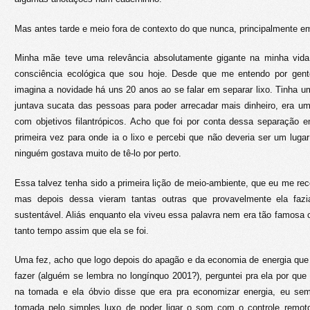
Mas antes tarde e meio fora de contexto do que nunca, principalmente e
Minha mãe teve uma relevância absolutamente gigante na minha vid
consciência ecológica que sou hoje. Desde que me entendo por gen
imagina a novidade há uns 20 anos ao se falar em separar lixo. Tinha u
juntava sucata das pessoas para poder arrecadar mais dinheiro, era um
com objetivos filantrópicos. Acho que foi por conta dessa separação 
primeira vez para onde ia o lixo e percebi que não deveria ser um lug
ninguém gostava muito de tê-lo por perto.
Essa talvez tenha sido a primeira lição de meio-ambiente, que eu me re
mas depois dessa vieram tantas outras que provavelmente ela faz
sustentável. Aliás enquanto ela viveu essa palavra nem era tão famosa
tanto tempo assim que ela se foi.
Uma fez, acho que logo depois do apagão e da economia de energia que
fazer (alguém se lembra no longínquo 2001?), perguntei pra ela por qu
na tomada e ela óbvio disse que era pra economizar energia, eu sem
tomada pelo simples luxo de poder ligar o som com o controle remot