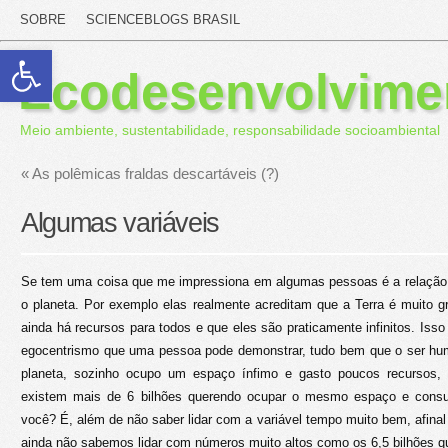
SOBRE
SCIENCEBLOGS BRASIL
Abrir a barra de ferramentas
Ecodesenvolvime
Meio ambiente, sustentabilidade, responsabilidade socioambiental
«
As polêmicas fraldas descartáveis (?)
Algumas variáveis
Se tem uma coisa que me impressiona em algumas pessoas é a relação
o planeta. Por exemplo elas realmente acreditam que a Terra é muito 
ainda há recursos para todos e que eles são praticamente infinitos. Iss
egocentrismo que uma pessoa pode demonstrar, tudo bem que o ser hu
planeta, sozinho ocupo um espaço ínfimo e gasto poucos recursos,
existem mais de 6 bilhões querendo ocupar o mesmo espaço e cons
você? É, além de não saber lidar com a variável tempo muito bem, afin
ainda não sabemos lidar com números muito altos como os 6,5 bilhões q