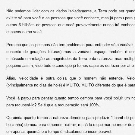
Não podemos lidar com os dados isoladamente, a Terra pode ser gran
existe só para você e as pessoas que você conhece, mas já parou para
outras 6 bilhões de pessoas que você provavelmente nunca irá conhe
espaços como você.
Percebo que as pessoas não tem problemas para entender só a variável
conceito de gerações futuras) mas a variável espaço também é c
minúsculo em relação as magnitudes da Terra e da natureza, mas multipli
pequeno assim, vide todo o caos que já fomos capazes de fazer por aí e
Aliás, velocidade é outra coisa que o homem não entende. Vel
(principalmente no dias de hoje) é MUITO, MUITO diferente do que é para
Você já parou para pensar quanto tempo demora para você poluir um r
para recuperá-lo? Se é que a recuperação será 100%.
Ou ainda quanto tempo a natureza demorou para produzir 1 barril de pe
boazinha) demora para o homem extrair, refiná-lo e queimar no motor do 
em apenas queimá-lo o tempo é ridiculamente incomparável.