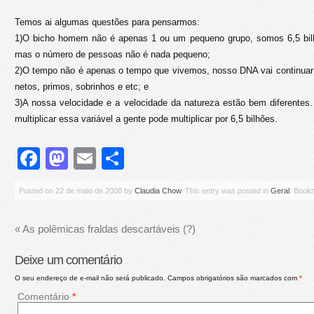
Temos ai algumas questões para pensarmos:
1)O bicho homem não é apenas 1 ou um pequeno grupo, somos 6,5 bilh
mas o número de pessoas não é nada pequeno;
2)O tempo não é apenas o tempo que vivemos, nosso DNA vai continuar po
netos, primos, sobrinhos e etc; e
3)A nossa velocidade e a velocidade da natureza estão bem diferentes
multiplicar essa variável a gente pode multiplicar por 6,5 bilhões.
Facebook
Mastodon
Email
Share
Posted on
22 de maio de 2008
by
Claudia Chow
. This entry was posted in
Geral
. Book
«
As polêmicas fraldas descartáveis (?)
Deixe um comentário
O seu endereço de e-mail não será publicado.
Campos obrigatórios são marcados com
*
Comentário
*