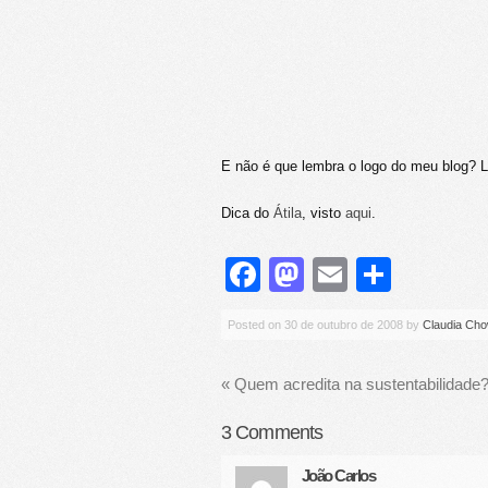
E não é que lembra o logo do meu blog? 
Dica do
Átila
, visto
aqui
.
Facebook
Mastodon
Email
Share
Posted on
30 de outubro de 2008
by
Claudia Ch
«
Quem acredita na sustentabilidade
3
Comments
João Carlos