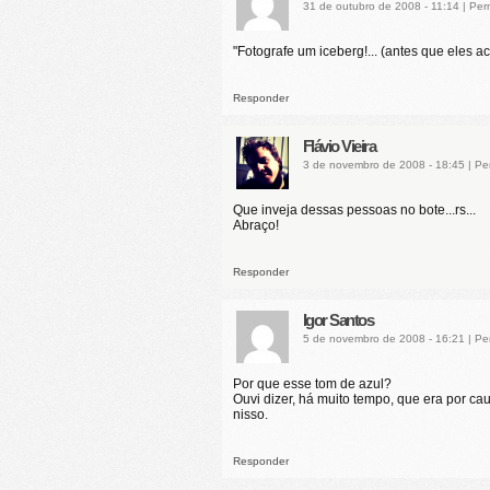
31 de outubro de 2008 - 11:14
|
Per
"Fotografe um iceberg!... (antes que eles a
Responder
Flávio Vieira
3 de novembro de 2008 - 18:45
|
Pe
Que inveja dessas pessoas no bote...rs...
Abraço!
Responder
Igor Santos
5 de novembro de 2008 - 16:21
|
Pe
Por que esse tom de azul?
Ouvi dizer, há muito tempo, que era por ca
nisso.
Responder