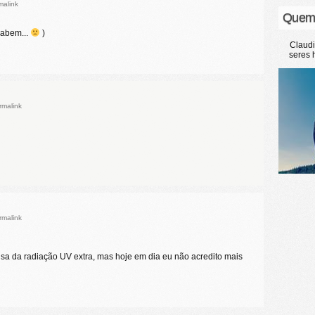
malink
Quem
cabem...
)
Claud
seres 
rmalink
rmalink
usa da radiação UV extra, mas hoje em dia eu não acredito mais