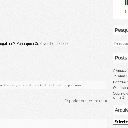
Pesqu
Legal, né? Pena que não é verde… hehehe
Posts
A Amazôn
15 anos!
Greenwas
ow
. This entry was posted in
Geral
. Bookmark the
permalink
.
O docume
Sobre o 
clima 2
?
O poder das estrelas
»
Arqui