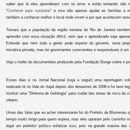
saber que lá eles aprenderam com os erros e estão tentando não re
“
Conhecer para sustentar
” e visa não apenas ajudar as famílias a r
também a conhecer melhor o local onde vivem e por que acontecem ess
Tomara que a população da região serrana do Rio de Janeiro també
aprender com essa situação difícil, nem que o aprendizado seja apenas
Entendo que nem tudo a gente pode esperar do governo, esse pro
iniciativa privada, mas ter governantes conscientes e responsáveis é u
Veja o trailer do documentário produzido pela Fundação Bunge sobre o pro
Esses dias vi no Jornal Nacional (veja a seguir) uma reportagem so
realizado lá no Vale do Itajaí depois dos desastres de 2008 e foi bem leg
instituir uma “Diretoria de Gelologia” para cuidar das áreas de risco da 
urbano.
Umas das falas que eu achei interessante foi do Prefeito de Blumenau 
tempo muito longo para quem espera, mas eles optaram pelo caminho ma
legal um prefeito/ político enfatizar isso, pois na grande maioria das