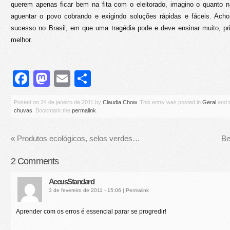
querem apenas ficar bem na fita com o eleitorado, imagino o quanto nã
aguentar o povo cobrando e exigindo soluções rápidas e fáceis. A
sucesso no Brasil, em que uma tragédia pode e deve ensinar muito, pri
melhor.
Facebook
Mastodon
Email
Share
Posted on
24 de janeiro de 2011
by
Claudia Chow
. This entry was posted in
Geral
and 
chuvas
. Bookmark the
permalink
.
«
Produtos ecológicos, selos verdes…
Be
2
Comments
AccusStandard
3 de fevereiro de 2011 - 15:06
|
Permalink
Aprender com os erros é essencial parar se progredir!