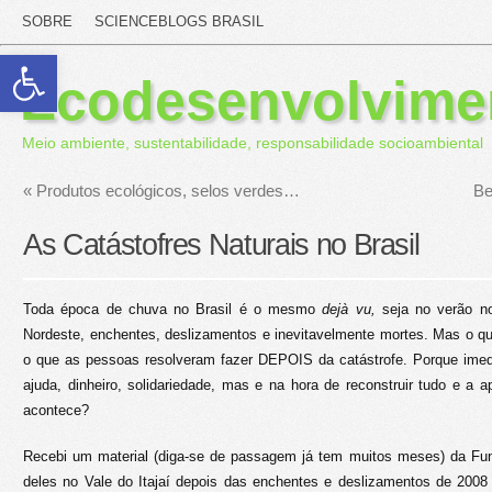
SOBRE
SCIENCEBLOGS BRASIL
Abrir a barra de ferramentas
Ecodesenvolvime
Meio ambiente, sustentabilidade, responsabilidade socioambiental
«
Produtos ecológicos, selos verdes…
Be
As Catástofres Naturais no Brasil
Toda época de chuva no Brasil é o mesmo
dejà vu,
seja no verão n
Nordeste, enchentes, deslizamentos e inevitavelmente mortes. Mas o 
o que as pessoas resolveram fazer DEPOIS da catástrofe. Porque ime
ajuda, dinheiro, solidariedade, mas e na hora de reconstruir tudo e a
acontece?
Recebi um material (diga-se de passagem já tem muitos meses) da Fu
deles no Vale do Itajaí depois das enchentes e deslizamentos de 2008