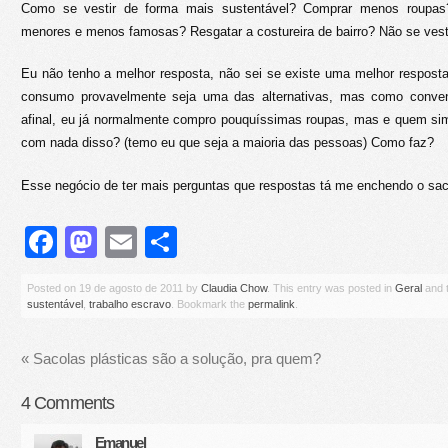
Como se vestir de forma mais sustentável? Comprar menos roupa
menores e menos famosas? Resgatar a costureira de bairro? Não se vest
Eu não tenho a melhor resposta, não sei se existe uma melhor resposta
consumo provavelmente seja uma das alternativas, mas como conve
afinal, eu já normalmente compro pouquíssimas roupas, mas e quem s
com nada disso? (temo eu que seja a maioria das pessoas) Como faz?
Esse negócio de ter mais perguntas que respostas tá me enchendo o s
Facebook
Mastodon
Email
Share
Posted on
19 de agosto de 2011
by
Claudia Chow
. This entry was posted in
Geral
and 
sustentável
,
trabalho escravo
. Bookmark the
permalink
.
«
Sacolas plásticas são a solução, pra quem?
4
Comments
Emanuel