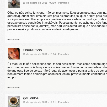
19 de agosto de 2011 - 09:10
|
Permalink
Olha, eu não sei se funciona, não sei mesmo se já está em uso, mas aqui n
querem/queriam criar uma eiqueta para os produtos, tal qual o "Bio" para pr
você poderia escolher empresas que tiveram sua cadeia de produção toda ch
escravo ou sob condições inaceitáveis. Pessoalmente, eu acho que não fun
pessimista nesse ponto, admito), mas aqui eles acreditam que a sociedade 
procura/rejeita produtos com/sem as devidas etiquetas.
Responder
Claudia Chow
19 de agosto de 2011 - 10:14
|
Permalink
É Emanuel, tb não sei se funciona, tb sou pessimista, mas como sempre digo
tudo que podemos. Acho q a única coisa que vai funcionar de verdade é qdo
de que esse tipo de coisas não é legal de acontecer e pensar antes de consum
isso demora tempo demais pra acontecer, entao, provavelmente continuará 
tempo...
Responder
Igor Santos
19 de agosto de 2011 - 12:01
|
Permalink