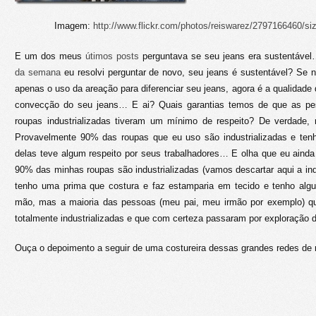
Imagem:
http://www.flickr.com/photos/reiswarez/2797166460/si
E um dos meus
útimos posts
perguntava se seu jeans era sustentáve
da semana
eu resolvi perguntar de novo, seu jeans é sustentável? Se 
apenas o uso da areação para diferenciar seu jeans, agora é a qualidade 
convecção do seu jeans… E ai? Quais garantias temos de que as pe
roupas industrializadas tiveram um mínimo de respeito? De verdade
Provavelmente 90% das roupas que eu uso são industrializadas e ten
delas teve algum respeito por seus trabalhadores… E olha que eu ainda t
90% das minhas roupas são industrializadas (vamos descartar aqui a indu
tenho uma prima que costura e faz estamparia em tecido e tenho algu
mão, mas a maioria das pessoas (meu pai, meu irmão por exemplo) 
totalmente industrializadas e que com certeza passaram por exploração 
Ouça o depoimento a seguir de uma costureira dessas grandes redes de 