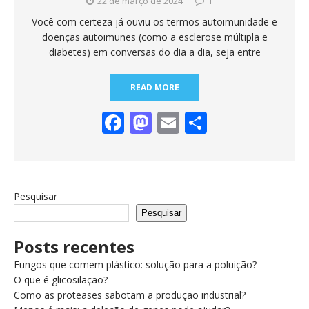
22 de março de 2024
1
Você com certeza já ouviu os termos autoimunidade e
doenças autoimunes (como a esclerose múltipla e
diabetes) em conversas do dia a dia, seja entre
READ MORE
F
M
E
S
ac
as
m
h
e
to
ai
ar
b
d
l
e
Pesquisar
o
o
Pesquisar
o
n
Posts recentes
k
Fungos que comem plástico: solução para a poluição?
O que é glicosilação?
Como as proteases sabotam a produção industrial?