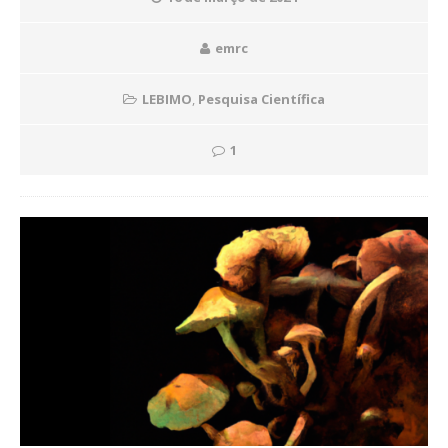
emrc
LEBIMO
,
Pesquisa Científica
1