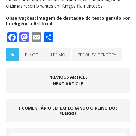
enzimas recombinantes em fungos filamentosos.
Observações: i
magem de destaque do texto gerado por
Inteligência Artificial
F
M
E
S
a
a
m
h
c
st
ai
a
FUNGO
LEBIMO
PESQUISA CIENTÍFICA
e
o
l
re
b
d
PREVIOUS ARTICLE
o
o
NEXT ARTICLE
o
n
k
1 COMENTÁRIO EM EXPLORANDO O REINO DOS
FUNGOS