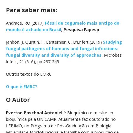
Para saber mais:
Andrade, RO (2017)
Fóssil de cogumelo mais antigo do
mundo é achado no Brasil
,
Pesquisa Fapesp
Janbon, J, Quintin, F, Lanternier, C, D’Enfert (2019)
Studying
fungal pathogens of humans and fungal infections:
fungal diversity and diversity of approaches
, Microbes
Infect, 21 (5–6), pp 237-245
Outros textos do EMRC:
O que é EMRC?
O Autor
Everton Paschoal Antoniel
é Bioquímico e mestre em
bioquímica pela UNICAMP.
Atualmente faz doutorado no
LEBIMO, no Programa de Pós-Graduação em Biologia
Molecular e Morfofuncional e trabalha com a produção de