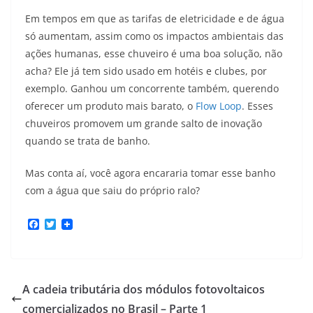
Em tempos em que as tarifas de eletricidade e de água
só aumentam, assim como os impactos ambientais das
ações humanas, esse chuveiro é uma boa solução, não
acha? Ele já tem sido usado em hotéis e clubes, por
exemplo. Ganhou um concorrente também, querendo
oferecer um produto mais barato, o
Flow Loop
. Esses
chuveiros promovem um grande salto de inovação
quando se trata de banho.
Mas conta aí, você agora encararia tomar esse banho
com a água que saiu do próprio ralo?
F
T
a
w
c
i
e
t
b
t
o
e
A cadeia tributária dos módulos fotovoltaicos
o
r
k
comercializados no Brasil – Parte 1