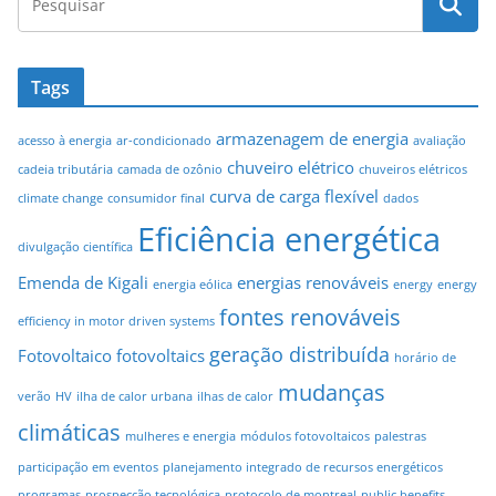
Tags
armazenagem de energia
acesso à energia
ar-condicionado
avaliação
chuveiro elétrico
cadeia tributária
camada de ozônio
chuveiros elétricos
curva de carga flexível
climate change
consumidor final
dados
Eficiência energética
divulgação científica
Emenda de Kigali
energias renováveis
energia eólica
energy
energy
fontes renováveis
efficiency in motor driven systems
geração distribuída
Fotovoltaico
fotovoltaics
horário de
mudanças
verão
HV
ilha de calor urbana
ilhas de calor
climáticas
mulheres e energia
módulos fotovoltaicos
palestras
participação em eventos
planejamento integrado de recursos energéticos
programas
prospecção tecnológica
protocolo de montreal
public benefits