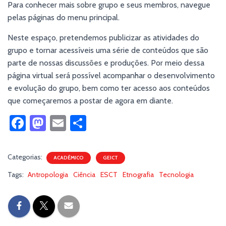
Para conhecer mais sobre grupo e seus membros, navegue
pelas páginas do menu principal.
Neste espaço, pretendemos publicizar as atividades do
grupo e tornar acessíveis uma série de conteúdos que são
parte de nossas discussões e produções. Por meio dessa
página virtual será possível acompanhar o desenvolvimento
e evolução do grupo, bem como ter acesso aos conteúdos
que começaremos a postar de agora em diante.
Fa
M
E
S
ce
as
m
h
b
to
ail
ar
Categorias:
ACADÊMICO
GEICT
o
d
e
Tags:
Antropologia
Ciência
ESCT
Etnografia
Tecnologia
ok
o
n