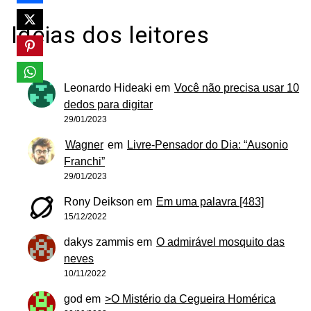
Ideias dos leitores
Leonardo Hideaki
em
Você não precisa usar 10
dedos para digitar
29/01/2023
Wagner
em
Livre-Pensador do Dia: “Ausonio
Franchi”
29/01/2023
Rony Deikson
em
Em uma palavra [483]
15/12/2022
dakys zammis
em
O admirável mosquito das
neves
10/11/2022
god
em
>O Mistério da Cegueira Homérica