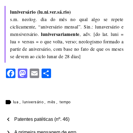
luniversário
(lu.ni.ver.sá.rio)
s.m. neolog. dia do mês no qual algo se repete
ciclicamente, “aniversário mensal”. Sin.: lunaversário e
luniversariamente
mensiversário.
, adv. [do lat. luni =
lua + versus = o que volta, verso; neologismo formado a
partir de aniversário, com base no fato de que os meses
se devem ao ciclo lunar de 28 dias]
Facebook
Mastodon
Email
Share
label
lua
,
luniversário
,
mês
,
tempo
chevron_left
Patentes patéticas (nº. 46)
chevron_right
A primeira mensagem de erro