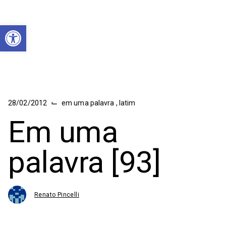
Abrir a barra de ferramentas
⌙
28/02/2012
em uma palavra
,
latim
Em uma
palavra [93]
Renato Pincelli