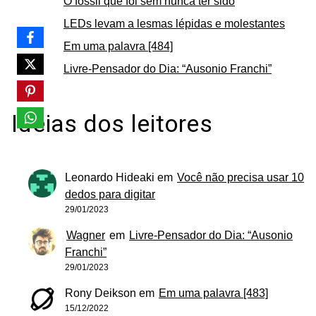
O fóssil que foi sem nunca ter sido
LEDs levam a lesmas lépidas e molestantes
Em uma palavra [484]
Livre-Pensador do Dia: “Ausonio Franchi”
Ideias dos leitores
Leonardo Hideaki
em
Você não precisa usar 10
dedos para digitar
29/01/2023
Wagner
em
Livre-Pensador do Dia: “Ausonio
Franchi”
29/01/2023
Rony Deikson
em
Em uma palavra [483]
15/12/2022