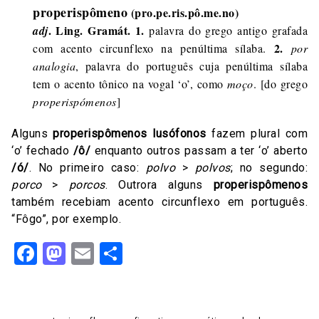
properispômeno
(pro.pe.ris.pô.me.no)
. Ling. Gramát. 1.
adj
palavra do grego antigo grafada
2.
com acento circunflexo na penúltima sílaba.
por
analogia
, palavra do português cuja penúltima sílaba
tem o acento tônico na vogal ‘o’, como
moço
. [do grego
properispómenos
]
Alguns
properispômenos lusófonos
fazem plural com
‘o’ fechado
/ô/
enquanto outros passam a ter ‘o’ aberto
/ó/
. No primeiro caso:
polvo
>
polvos
; no segundo:
porco
>
porcos
. Outrora alguns
properispômenos
também recebiam acento circunflexo em português.
“Fôgo”, por exemplo.
Facebook
Mastodon
Email
Share