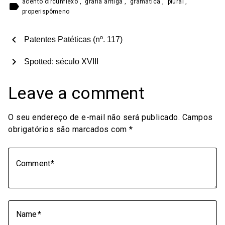
acento circunflexo
,
grafia antiga
,
gramática
,
plural
,
label
properispômeno
chevron_left
Patentes Patéticas (nº. 117)
chevron_right
Spotted: século XVIII
Leave a comment
O seu endereço de e-mail não será publicado.
Campos
obrigatórios são marcados com
*
Comment
Name