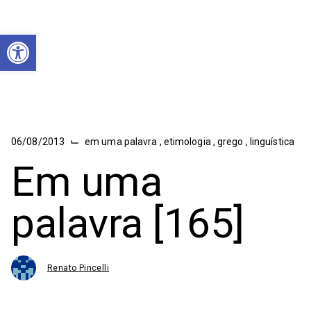
Abrir a barra de ferramentas
⌙
06/08/2013
em uma palavra
,
etimologia
,
grego
,
linguística
Em uma
palavra [165]
Renato Pincelli