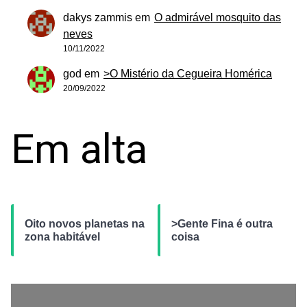
dakys zammis
em
O admirável mosquito das
neves
10/11/2022
god
em
>O Mistério da Cegueira Homérica
20/09/2022
Em alta
Oito novos planetas na
>Gente Fina é outra
zona habitável
coisa