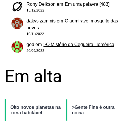
Rony Deikson
em
Em uma palavra [483]
15/12/2022
dakys zammis
em
O admirável mosquito das
neves
10/11/2022
god
em
>O Mistério da Cegueira Homérica
20/09/2022
Em alta
Oito novos planetas na
>Gente Fina é outra
zona habitável
coisa