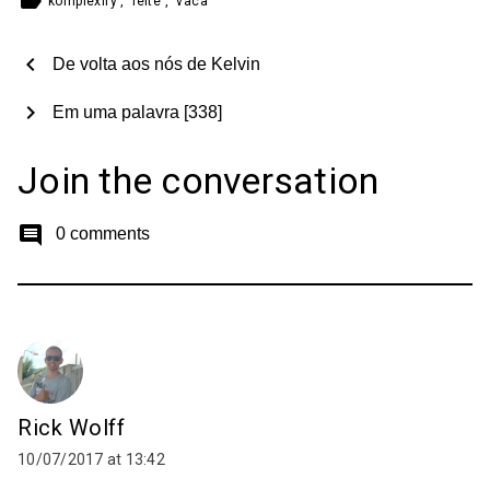
label
komplexify
,
leite
,
vaca
chevron_left
De volta aos nós de Kelvin
chevron_right
Em uma palavra [338]
Join the conversation
comment
0 comments
Rick Wolff
10/07/2017 at 13:42