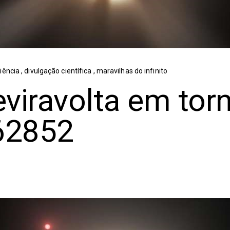
ciência
,
divulgação científica
,
maravilhas do infinito
eviravolta em tor
62852