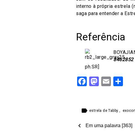
interno à própria estrela
saga para entender a Estr
Referência
BOYAJIAN
8462852
ph.SR]
Facebook
Mastod
Email
Sh
label
estrela de Tabby
,
exoco
chevron_left
Em uma palavra [363]