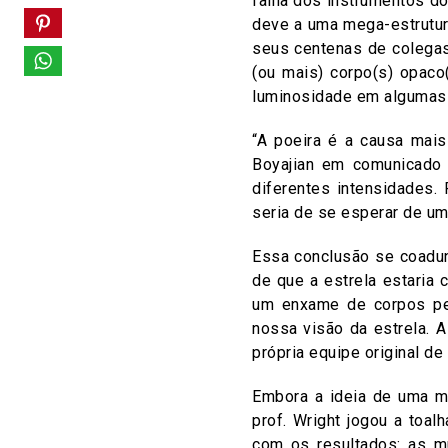
falha dos instrumentos d
deve a uma mega-estrutu
seus centenas de colega
(ou mais) corpo(s) opaco
luminosidade em algumas 
“A poeira é a causa mais
Boyajian em comunicad
diferentes intensidades.
seria de se esperar de um
Essa conclusão se coadun
de que a estrela estaria
um enxame de corpos peq
nossa visão da estrela. A
própria equipe original de 
Embora a ideia de uma me
prof. Wright jogou a toal
com os resultados: as m