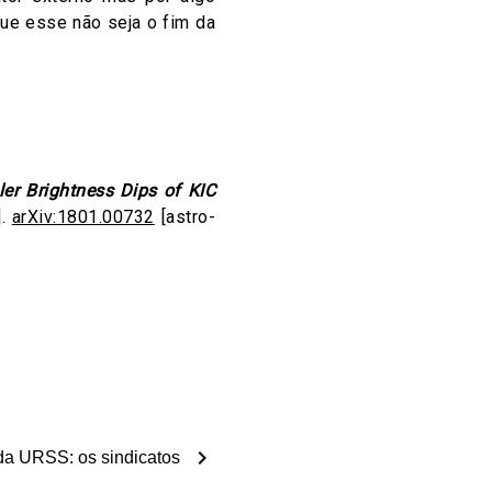
que esse não seja o fim da
ler Brightness Dips of KIC
].
arXiv:1801.00732
[astro-
chevron_right
da URSS: os sindicatos