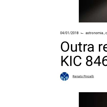
⌙
04/01/2018
astronomia
,
Outra r
KIC 84
Renato Pincelli