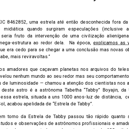
KIC 8462852, uma estrela até então desconhecida fora da
 midiática quando surgiram especulações (inclusive 
eria fruto da intervenção de uma civilização alienígen
mega-estrutura ao redor dela. Na época,
explicamos as v
ue era cedo para se chegar a uma conclusão mas novas ob
abe, mais reviravoltas.”
os amadores que caçavam planetas nos arquivos do teles
evelou nenhum mundo ao seu redor mas seu comportamento
s de luminosidade — chamou a atenção dos cientistas nos a
 deste astro é a astrônoma Tabetha “Tabby” Boyajin, da 
, essa estrela, situada a uns 1000 anos-luz de distância, 
ol, acabou apelidada de “Estrela de Tabby”.
em torno da Estrela de Tabby passou tão rápido quanto 
estudos e observações de astrônomos profissionais e amad