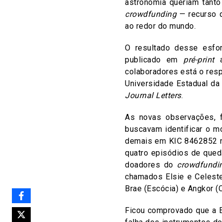
astronomia queriam tant
crowdfunding
— recurso q
ao redor do mundo.
O resultado desse esfo
publicado em
pré-print
a
colaboradores está o resp
Universidade Estadual da 
Journal Letters
.
As novas observações, 
buscavam identificar o m
demais em KIC 8462852 no
quatro episódios de qued
doadores do
crowdfundi
chamados Elsie e Celeste
Brae (Escócia) e Angkor (
Ficou comprovado que a E