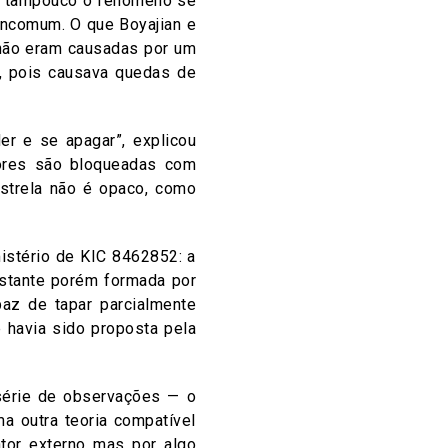
as tampouco o fenômeno se
incomum. O que Boyajian e
não eram causadas por um
a, pois causava quedas de
er e se apagar”, explicou
cores são bloqueadas com
estrela não é opaco, como
istério de KIC 8462852: a
astante porém formada por
az de tapar parcialmente
e havia sido proposta pela
 série de observações — o
ma outra teoria compatível
tor externo mas por algo