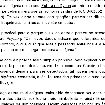
o telescópio espacial Kepler, como se chegou a pensar. M
ra alienígena como uma
Esfera de Dyson
ao redor do astro 
s perceberam era que as sombras vindas de KIC 8462852 
(s). Em vez disso a fonte dos apagões parecia ser difus
frequências luminosas, mas não em outras.
 provável para o porquê a luz da estrela parece se acend
o ao
Phys.org
. “Os novos dados indicam que diferentes 
 Portanto, o que quer que esteja passando entre nós e a 
 planeta ou uma mega-estrutura alienígena.”
a com a hipótese mais simples possível para explicar o m
 cercada por uma densa nuvem de exocometas. Grande o b
uenos demais para ser detectados, tal nuvem seria cap
 hipótese cometária, aliás, foi uma das primeiras a surgir 
Boyajian.
ga-estrutura alienígena tenha sido descartada por essa
ha e desistiu de sua teoria meio mirabolante —, ainda há u
udanças de luminosidade seriam causadas não por um fa