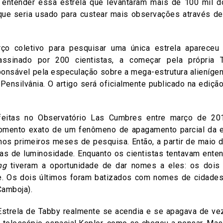
o entender essa estrela que levantaram mais de 100 mil 
ue seria usado para custear mais observações através de
rço coletivo para pesquisar uma única estrela aparece
ssinado por 200 cientistas, a começar pela própria T
onsável pela especulação sobre a mega-estrutura alienígena
Pensilvânia. O artigo será oficialmente publicado na ediçã
feitas no Observatório Las Cumbres entre março de 2
omento exato de um fenômeno de apagamento parcial da es
s primeiros meses de pesquisa. Então, a partir de maio 
as de luminosidade. Enquanto os cientistas tentavam ent
ng
tiveram a oportunidade de dar nomes a eles: os dois
. Os dois últimos foram batizados com nomes de cidades
Camboja).
strela de Tabby realmente se acendia e se apagava de v