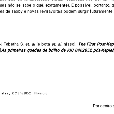
 (mas não se sabe o quê, exatamente). É possível, portanto, 
ela de Tabby e novas reviravoltas podem surgir futuramente.
, Tabetha S.
et. al
[e bota
et. al.
nisso].
The First Post-Kep
[
As primeiras quedas de brilho de KIC 8462852 pós-Kepler
on
are
metas
,
KIC 8462852
,
Phys.org
Por dentro 