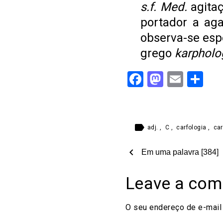
s.f. Med.
agitaç
portador a aga
observa-se esp
grego
karpholo
Facebook
Mastod
Email
Sh
label
adj.
,
C
,
carfologia
,
car
chevron_left
Em uma palavra [384]
Leave a co
O seu endereço de e-mail 