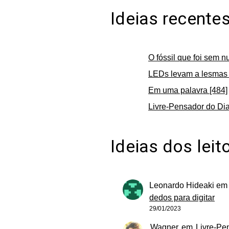
Ideias recente
O fóssil que foi sem n
LEDs levam a lesmas 
Em uma palavra [484]
Livre-Pensador do Dia
Ideias dos leit
Leonardo Hideaki
e
dedos para digitar
29/01/2023
Wagner
em
Livre-Pe