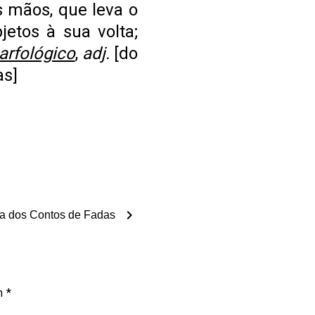
s mãos, que leva o
etos à sua volta;
arfológico
,
adj.
[do
as]
chevron_right
a dos Contos de Fadas
om
*