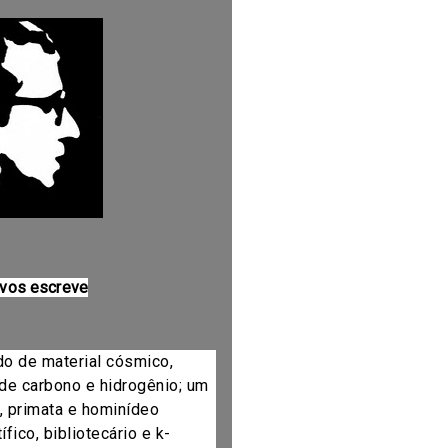
 vos escreve
do de material cósmico,
de carbono e hidrogênio; um
, primata e hominídeo
fico, bibliotecário e k-