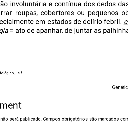
ão involuntária e contínua dos dedos da
rrar roupas, cobertores ou pequenos obj
ecialmente em estados de delírio febril.
c
gía
= ato de apanhar, de juntar as palhinh
on
are
fológico
,
s.f.
Genétic
mment
não será publicado.
Campos obrigatórios são marcados c