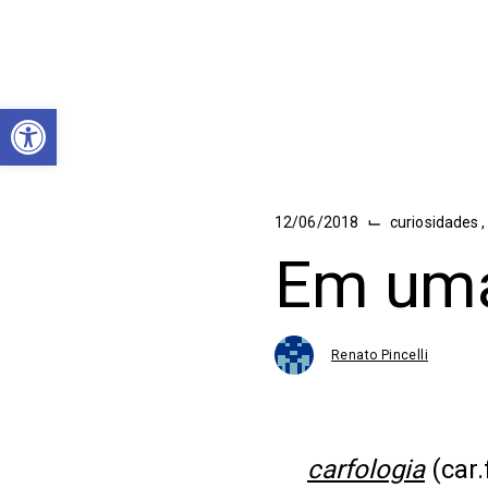
Abrir a barra de ferramentas
⌙
12/06/2018
curiosidades
Em uma
Renato Pincelli
carfologia
(car.