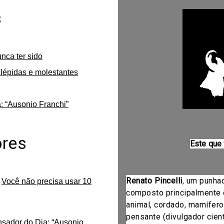
s
unca ter sido
lépidas e molestantes
: “Ausonio Franchi”
ores
Este que
Renato Pincelli
, um punha
m
Você não precisa usar 10
composto principalmente 
animal, cordado, mamífero
pensante (divulgador cientí
nsador do Dia: “Ausonio