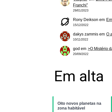
Franchi”
29/01/2023
Rony Deikson
em
Em
15/12/2022
dakys zammis
em
O 
10/11/2022
god
em
>O Mistério 
20/09/2022
Em alta
Oito novos planetas na
zona habitável