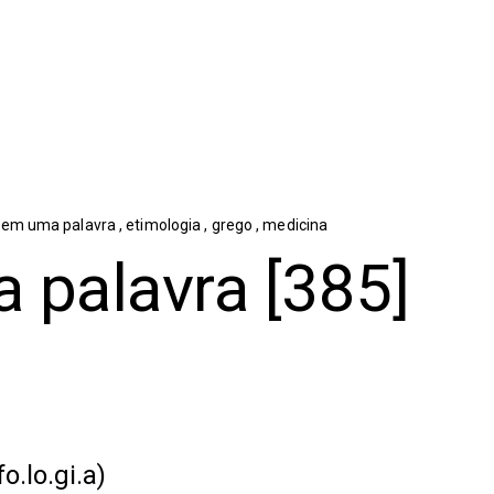
,
em uma palavra
,
etimologia
,
grego
,
medicina
 palavra [385]
fo.lo.gi.a)