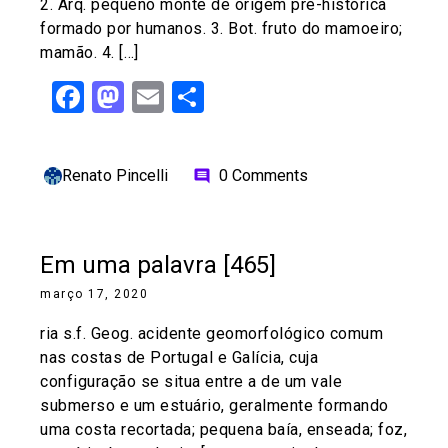
2. Arq. pequeno monte de origem pré-histórica
formado por humanos. 3. Bot. fruto do mamoeiro;
mamão. 4. […]
Facebook
Mastodon
Email
Share
Renato Pincelli
0 Comments
comment
Em uma palavra [465]
março 17, 2020
ria s.f. Geog. acidente geomorfológico comum
nas costas de Portugal e Galícia, cuja
configuração se situa entre a de um vale
submerso e um estuário, geralmente formando
uma costa recortada; pequena baía, enseada; foz,