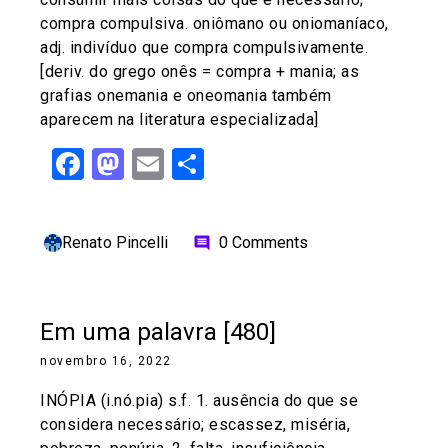
compra compulsiva. oniômano ou oniomaníaco,
adj. indivíduo que compra compulsivamente.
[deriv. do grego onês = compra + mania; as
grafias onemania e oneomania também
aparecem na literatura especializada]
Facebook
Mastodon
Email
Share
Renato Pincelli
0 Comments
comment
Em uma palavra [480]
novembro 16, 2022
INÓPIA (i.nó.pia) s.f. 1. ausência do que se
considera necessário; escassez, miséria,