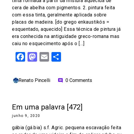
tinta formada a partir da mistura aquecida de
cera de abelha com pigmentos. 2. pintura feita
com essa tinta, geralmente aplicada sobre
placas de madeira. [do grego enkaustikós =
esquentado, aquecido] Essa técnica de pintura já
era conhecida na antiguidade greco-romana mas
caiu no esquecimento após o […]
Facebook
Mastodon
Email
Share
Renato Pincelli
0 Comments
comment
Em uma palavra [472]
junho 9, 2020
gábia (gá.bia) s.f. Agric. pequena escavação feita