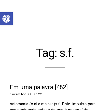
Abrir a barra de ferramentas
Tag:
s.f.
Em uma palavra [482]
novembro 29, 2022
oniomania (o.ni.o.ma.ni.a)s.f. Psic. impulso para
consumir mais coisas do que é necessário;