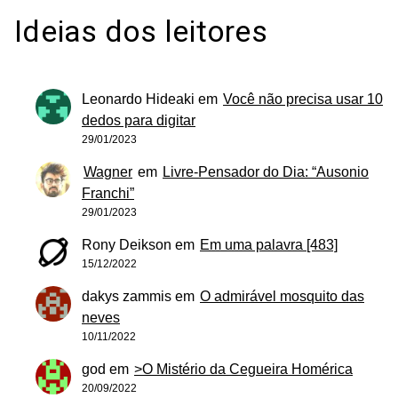
Ideias dos leitores
Leonardo Hideaki
em
Você não precisa usar 10
dedos para digitar
29/01/2023
Wagner
em
Livre-Pensador do Dia: “Ausonio
Franchi”
29/01/2023
Rony Deikson
em
Em uma palavra [483]
15/12/2022
dakys zammis
em
O admirável mosquito das
neves
10/11/2022
god
em
>O Mistério da Cegueira Homérica
20/09/2022