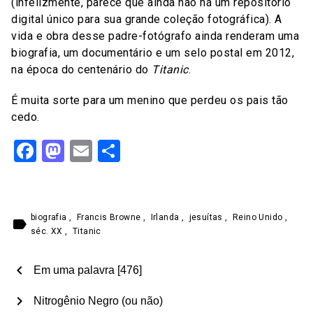
(infelizmente, parece que ainda não há um repositório
digital único para sua grande coleção fotográfica). A
vida e obra desse padre-fotógrafo ainda renderam uma
biografia, um documentário e um selo postal em 2012,
na época do centenário do
Titanic
.
É muita sorte para um menino que perdeu os pais tão
cedo.
Facebook
Mastodon
Email
Share
biografia
,
Francis Browne
,
Irlanda
,
jesuítas
,
Reino Unido
,
label
séc. XX
,
Titanic
chevron_left
Em uma palavra [476]
chevron_right
Nitrogênio Negro (ou não)