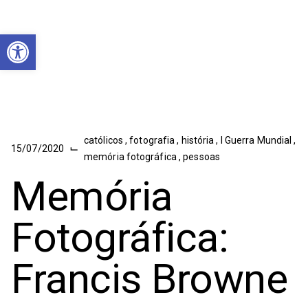
Abrir a barra de ferramentas
católicos
,
fotografia
,
história
,
I Guerra Mundial
,
⌙
15/07/2020
memória fotográfica
,
pessoas
Memória
Fotográfica:
Francis Browne