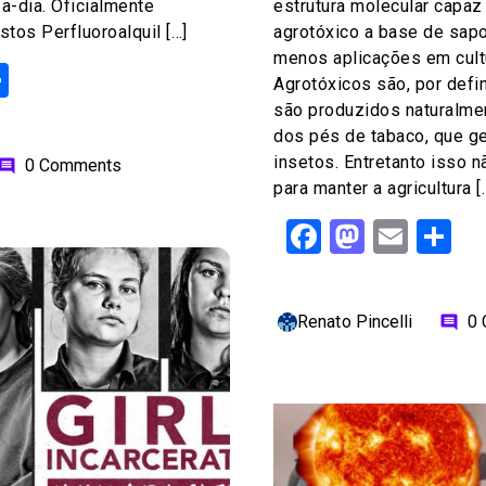
a-dia. Oficialmente
estrutura molecular capaz
os Perfluoroalquil […]
agrotóxico a base de sapo,
menos aplicações em cult
ok
odon
ail
Share
Agrotóxicos são, por defin
são produzidos naturalmen
dos pés de tabaco, que g
insetos. Entretanto isso n
0 Comments
omment
para manter a agricultura [
Facebook
Mastod
Emai
S
Renato Pincelli
0
comment