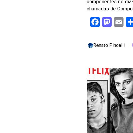
componentes no dia-
chamadas de Compost
Facebo
Mast
Em
Renato Pincelli
c