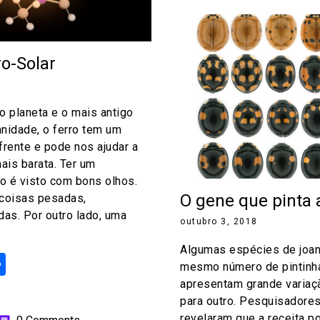
o-Solar
 planeta e o mais antigo
nidade, o ferro tem um
 frente e pode nos ajudar a
ais barata. Ter um
ão é visto com bons olhos.
O gene que pinta 
 coisas pesadas,
das. Por outro lado, uma
outubro 3, 2018
Algumas espécies de joa
ok
odon
ail
Share
mesmo número de pintinha
apresentam grande variaç
para outro. Pesquisadore
revelaram que a receita p