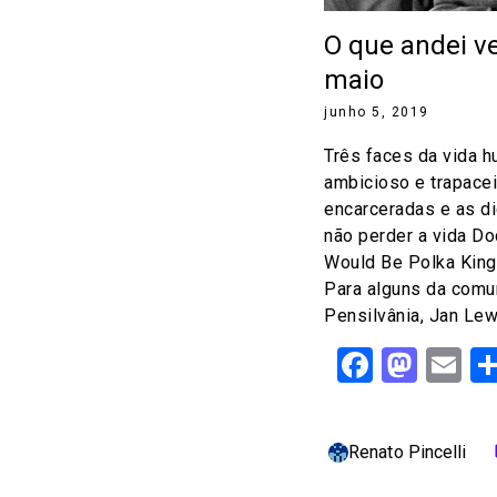
O que andei v
maio
junho 5, 2019
Três faces da vida h
ambicioso e trapacei
encarceradas e as di
não perder a vida D
Would Be Polka King 
Para alguns da comu
Pensilvânia, Jan Lewa
Facebo
Mast
Em
Renato Pincelli
c