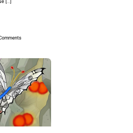
e […]
on
l
hare
 Comments