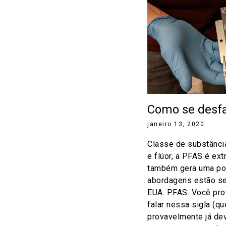
Como se desf
janeiro 13, 2020
Classe de substânc
e flúor, a PFAS é ex
também gera uma pol
abordagens estão s
EUA. PFAS. Você pro
falar nessa sigla (qu
provavelmente já de