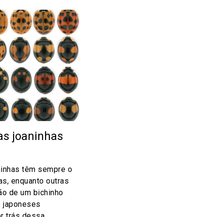
as joaninhas
ninhas têm sempre o
s, enquanto outras
ão de um bichinho
s japoneses
or trás dessa