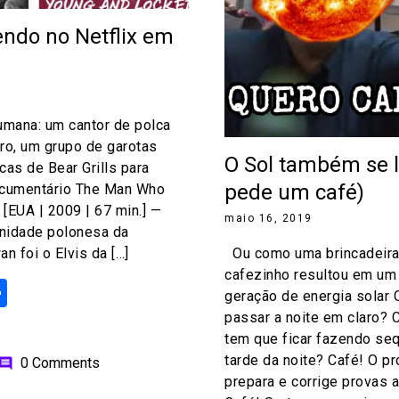
endo no Netflix em
umana: um cantor de polca
ro, um grupo de garotas
O Sol também se l
cas de Bear Grills para
pede um café)
ocumentário The Man Who
[EUA | 2009 | 67 min.] —
maio 16, 2019
nidade polonesa da
n foi o Elvis da […]
Ou como uma brincadeira
cafezinho resultou em um
ok
odon
ail
Share
geração de energia solar
passar a noite em claro? C
tem que ficar fazendo se
tarde da noite? Café! O pr
0 Comments
omment
prepara e corrige provas 