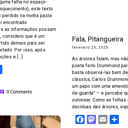
lguma falha no espaço-
squecimento), este texto
 perdido na minha pasta
oi encontrado
ra as informações possam
, considero que é um
Fala, Pitangueira
ertido demais para ser
fevereiro 20, 2020
rtado. Por isso, após
eções e […]
As árvores falam, mas não
poeta feito Drummond par
ok
odon
ail
Share
basta observá-las bem de
clássica, Carlos Drummon
um papo com uma amendoe
0 Comments
omment
da-guarda” — e percebe qu
outonear. Como as folhas
decíduas das árvores, expl
Facebook
Mastod
Emai
S