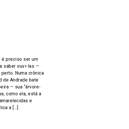
 é preciso ser um
a saber ouvi-las —
 perto. Numa crônica
d de Andrade bate
ira — sua “árvore-
e, como ela, está a
 amarelecidas e
ica a […]
on
l
hare