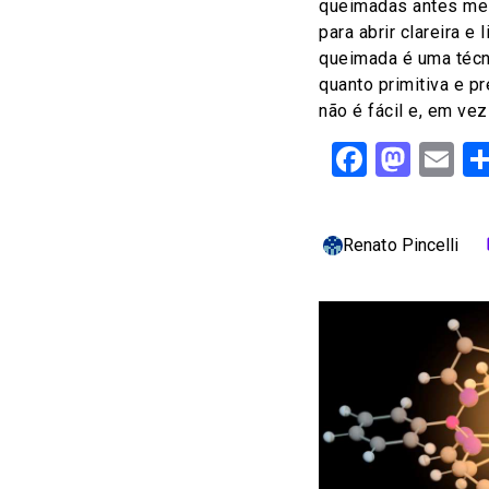
queimadas antes me
para abrir clareira e 
queimada é uma técn
quanto primitiva e pr
não é fácil e, em vez
Facebo
Mast
Em
Renato Pincelli
c