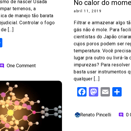
No calor do mom
smo de nascer Usada
limpar terrenos, a
abril 11, 2019
ica de manejo tão barata
ejudicial. Controlar o fogo
Filtrar e armazenar algo t
 de […]
gás não é mole. Para facil
cientistas do Japão criar
ok
odon
ail
Share
cujos poros podem ser re
temperatura. Você precisa
lugar pra outro ou livrá-l
impurezas? Para resolver
One Comment
omment
basta usar instrumentos 
qualquer […]
Facebook
Mastod
Emai
S
Renato Pincelli
0
comment