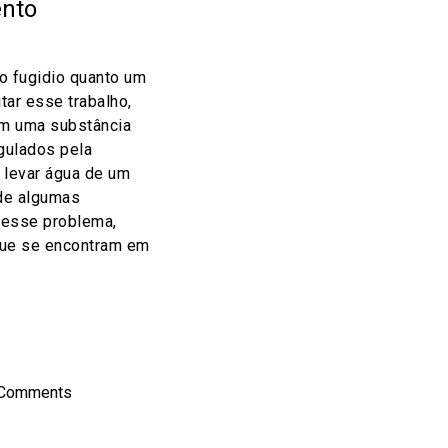
ento
ão fugidio quanto um
itar esse trabalho,
am uma substância
gulados pela
 levar água de um
a de algumas
 esse problema,
que se encontram em
on
l
hare
 Comments