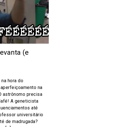
evanta (e
 na hora do
 aperfeiçoamento na
 O astrônomo precisa
afé! A geneticista
quenciamentos até
ofessor universitário
até de madrugada?