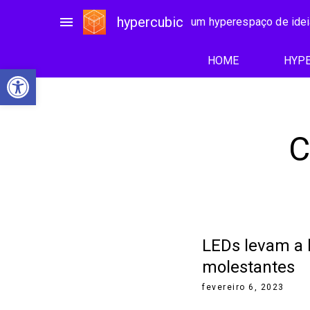
menu
hypercubic
um hyperespaço de ide
HOME
HYPE
Abrir a barra de ferramentas
C
LEDs levam a 
molestantes
fevereiro 6, 2023