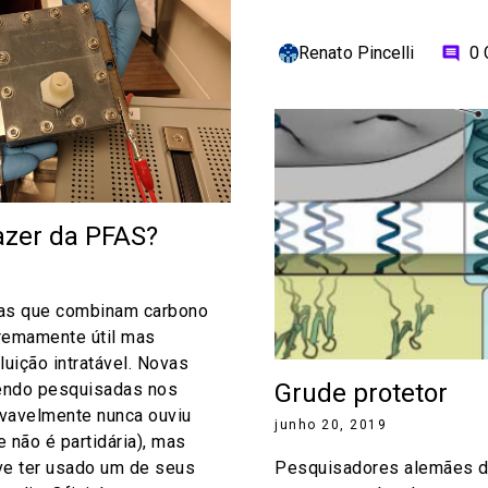
Renato Pincelli
0
comment
azer da PFAS?
ias que combinam carbono
tremamente útil mas
uição intratável. Novas
Grude protetor
endo pesquisadas nos
vavelmente nunca ouviu
junho 20, 2019
e não é partidária), mas
ve ter usado um de seus
Pesquisadores alemães 