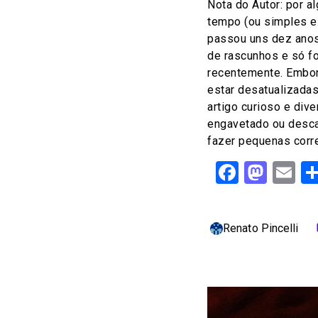
Nota do Autor: por a
tempo (ou simples e
passou uns dez anos
de rascunhos e só f
recentemente. Embo
estar desatualizadas
artigo curioso e div
engavetado ou desca
fazer pequenas corr
Facebo
Mast
Em
Renato Pincelli
c