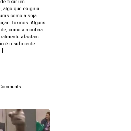
 de fixar um
 algo que exigiria
uras como a soja
ição, tóxicos. Alguns
te, como a nicotina
eralmente afastam
ão é o suficiente
…]
on
l
hare
 Comments