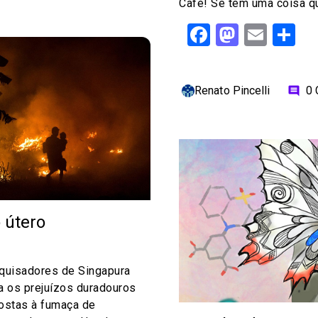
Café! Se tem uma coisa qu
Facebook
Mastod
Emai
S
Renato Pincelli
0
comment
 útero
squisadores de Singapura
 os prejuízos duradouros
postas à fumaça de