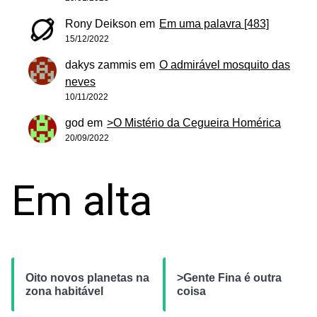
Rony Deikson
em
Em uma palavra [483]
15/12/2022
dakys zammis
em
O admirável mosquito das
neves
10/11/2022
god
em
>O Mistério da Cegueira Homérica
20/09/2022
Em alta
Oito novos planetas na
>Gente Fina é outra
zona habitável
coisa