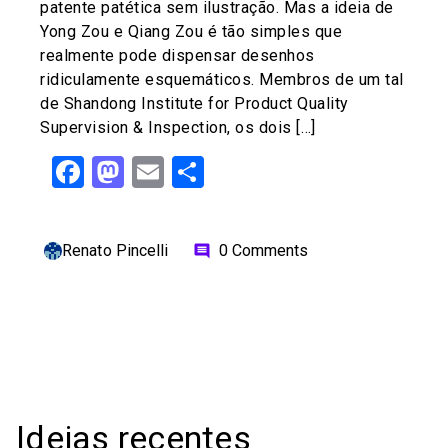
patente patética sem ilustração. Mas a ideia de
Yong Zou e Qiang Zou é tão simples que
realmente pode dispensar desenhos
ridiculamente esquemáticos. Membros de um tal
de Shandong Institute for Product Quality
Supervision & Inspection, os dois […]
Facebook
Mastodon
Email
Share
Renato Pincelli
0 Comments
comment
Ideias recentes