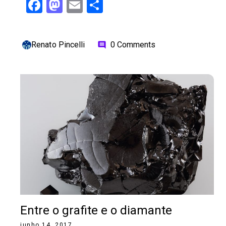
Facebook
Mastodon
Email
Share
Renato Pincelli
0 Comments
comment
Entre o grafite e o diamante
junho 14, 2017