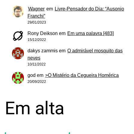
Wagner
em
Livre-Pensador do Dia: “Ausonio
Franchi”
29/01/2023
Rony Deikson
em
Em uma palavra [483]
15/12/2022
dakys zammis
em
O admirável mosquito das
neves
10/11/2022
god
em
>O Mistério da Cegueira Homérica
20/09/2022
Em alta