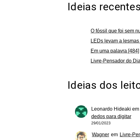
Ideias recente
O fóssil que foi sem n
LEDs levam a lesmas 
Em uma palavra [484]
Livre-Pensador do Dia
Ideias dos leit
Leonardo Hideaki
e
dedos para digitar
29/01/2023
Wagner
em
Livre-Pe