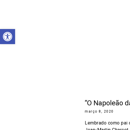
Abrir a barra de ferramentas
“O Napoleão d
março 8, 2020
Lembrado como pai d
Jean-Martin Charcot 