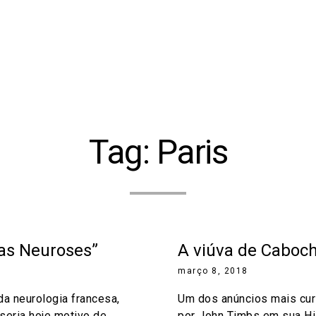
Tag:
Paris
as Neuroses”
A viúva de Caboc
março 8, 2018
a neurologia francesa,
Um dos anúncios mais cur
seria hoje motivo de
por John Timbs em sua His