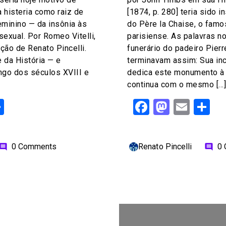
a histeria como raiz de
[1874, p. 280] teria sido i
eminino — da insônia às
do Père la Chaise, o famo
exual. Por Romeo Vitelli,
parisiense. As palavras 
ução de Renato Pincelli.
funerário do padeiro Pier
e da História — e
terminavam assim: Sua inc
ngo dos séculos XVIII e
dedica este monumento à
continua com o mesmo […]
ok
odon
ail
Share
Facebook
Mastod
Emai
S
0 Comments
Renato Pincelli
0
omment
comment