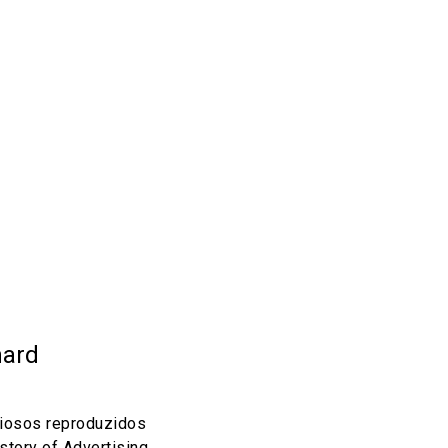
hard
iosos reproduzidos
tory of Advertising