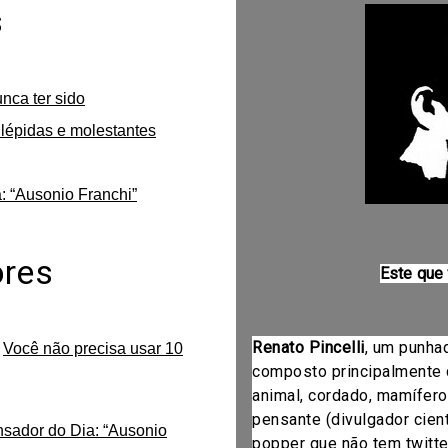
s
unca ter sido
lépidas e molestantes
: “Ausonio Franchi”
ores
Este que
Renato Pincelli
, um punha
m
Você não precisa usar 10
composto principalmente 
animal, cordado, mamífero
pensante (divulgador cientí
nsador do Dia: “Ausonio
popper que não tem twitte