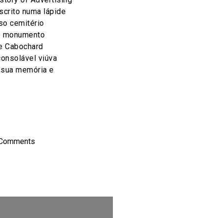
nscrito numa lápide
so cemitério
no monumento
re Cabochard
onsolável viúva
 sua memória e
on
l
hare
 Comments