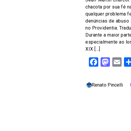
chacota por sua fé n
qualquer problema f
denúncias de abuso s
no Providentia. Trad
Durante a maior part
especialmente ao lo
XIX […]
Facebo
Mast
Em
Renato Pincelli
c