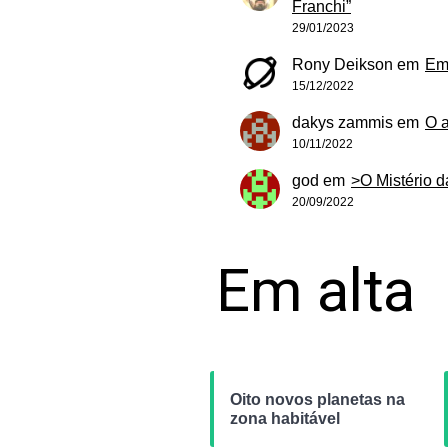
Franchi”
29/01/2023
Rony Deikson
em
Em
15/12/2022
dakys zammis
em
O 
10/11/2022
god
em
>O Mistério 
20/09/2022
Em alta
Oito novos planetas na
zona habitável