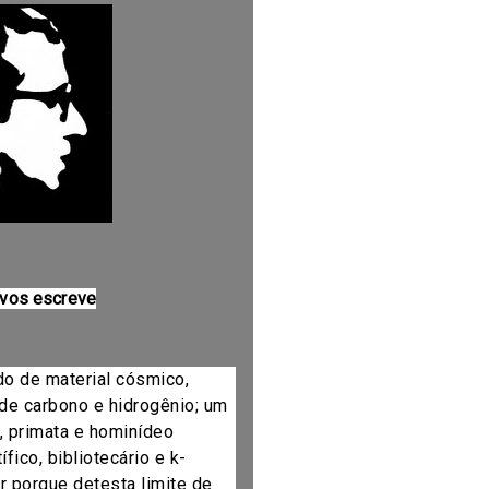
 vos escreve
do de material cósmico,
de carbono e hidrogênio; um
, primata e hominídeo
fico, bibliotecário e k-
r porque detesta limite de