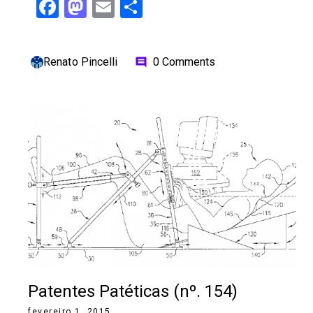
Facebook
Mastodon
Email
Share
Renato Pincelli
0 Comments
comment
Patentes Patéticas (nº. 154)
fevereiro 1, 2015