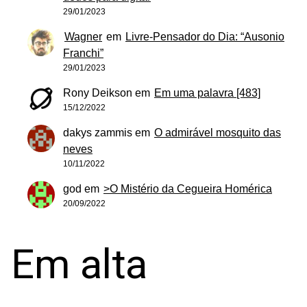
29/01/2023
Wagner
em
Livre-Pensador do Dia: “Ausonio
Franchi”
29/01/2023
Rony Deikson
em
Em uma palavra [483]
15/12/2022
dakys zammis
em
O admirável mosquito das
neves
10/11/2022
god
em
>O Mistério da Cegueira Homérica
20/09/2022
Em alta