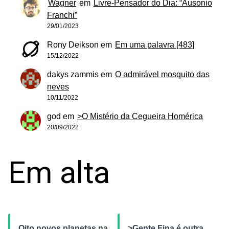
Wagner
em
Livre-Pensador do Dia: “Ausonio
Franchi”
29/01/2023
Rony Deikson
em
Em uma palavra [483]
15/12/2022
dakys zammis
em
O admirável mosquito das
neves
10/11/2022
god
em
>O Mistério da Cegueira Homérica
20/09/2022
Em alta
Oito novos planetas na
>Gente Fina é outra