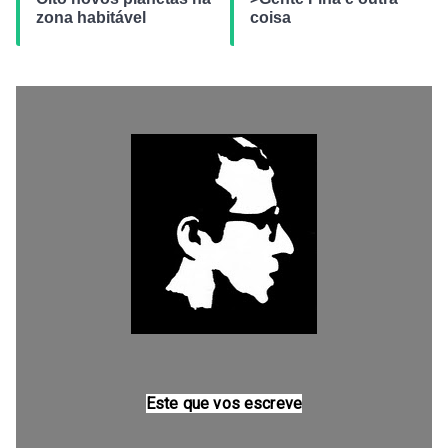
zona habitável
coisa
Este que vos escreve