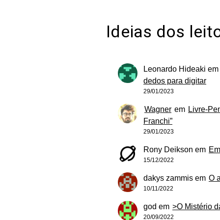
Ideias dos leit
Leonardo Hideaki
e
dedos para digitar
29/01/2023
Wagner
em
Livre-Pe
Franchi”
29/01/2023
Rony Deikson
em
Em
15/12/2022
dakys zammis
em
O 
10/11/2022
god
em
>O Mistério 
20/09/2022