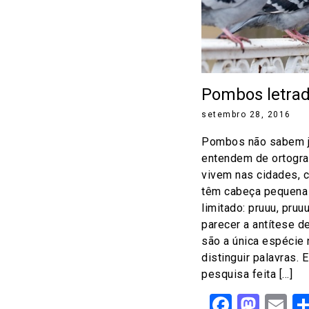
Pombos letra
setembro 28, 2016
Pombos não sabem j
entendem de ortogra
vivem nas cidades, 
têm cabeça pequena 
limitado: pruuu, pr
parecer a antítese d
são a única espécie
distinguir palavras.
pesquisa feita […]
Facebo
Mast
Em