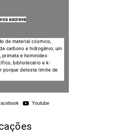
 vos escreve
do de material cósmico,
de carbono e hidrogênio; um
, primata e hominídeo
fico, bibliotecário e k-
r porque detesta limite de
Facebook
Youtube
icações