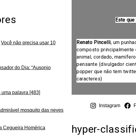
ores
Este que
Renato Pincelli
, um punha
m
Você não precisa usar 10
composto principalmente 
animal, cordado, mamífero
pensante (divulgador cientí
nsador do Dia: “Ausonio
popper que não tem twitte
caracteres)
 uma palavra [483]
Instagram
admirável mosquito das neves
hyper-classif
da Cegueira Homérica