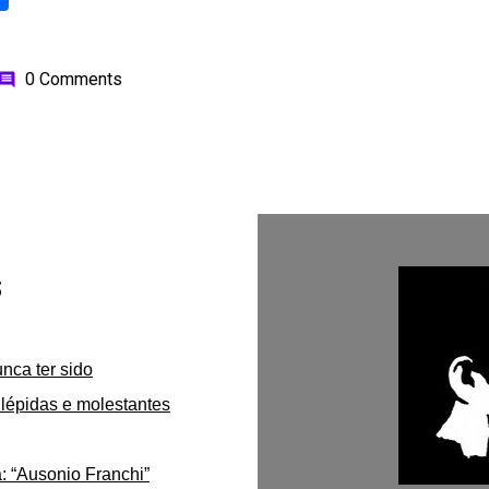
0 Comments
omment
s
unca ter sido
lépidas e molestantes
: “Ausonio Franchi”