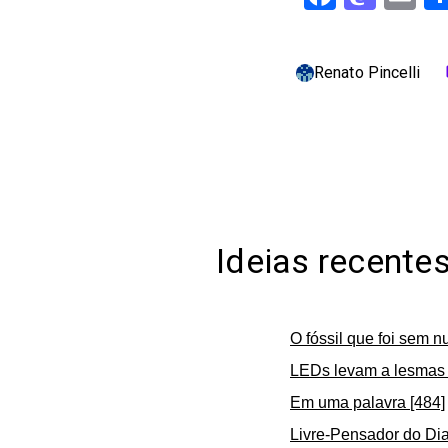
Renato Pincelli
c
Ideias recente
O fóssil que foi sem n
LEDs levam a lesmas 
Em uma palavra [484]
Livre-Pensador do Dia