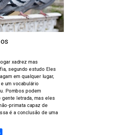
dos
ogar xadrez mas
fia, segundo estudo Eles
cagam em qualquer lugar,
e um vocabulário
uuuu. Pombos podem
e gente letrada, mas eles
 não-primata capaz de
 Essa é a conclusão de uma
ok
odon
ail
Share