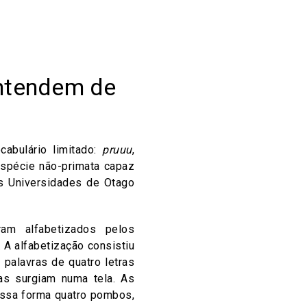
ntendem de
abulário limitado:
pruuu
,
espécie não-primata capaz
as Universidades de Otago
am alfabetizados pelos
 A alfabetização consistiu
 palavras de quatro letras
as surgiam numa tela. As
essa forma quatro pombos,