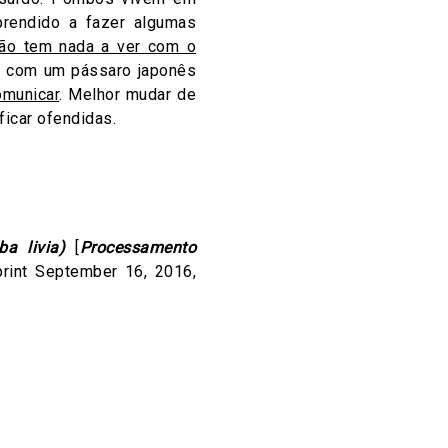
prendido a fazer algumas
 não tem nada a ver com o
s com um pássaro japonês
omunicar
. Melhor mudar de
ficar ofendidas.
a livia)
[
Processamento
print September 16, 2016,