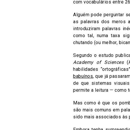
com vocabulários entre 26
Alguém pode perguntar se
as palavras dos meros a
introduziram palavras i
como tal, numa taxa si
chutando (ou melhor, bic
Segundo o estudo public
Academy of Sciences
(
habilidades “ortográfica
babuínos
, que já passara
de que sistemas visuai
permite a leitura — como 
Mas como é que os pombo
são mais comuns em palav
sido mais associados às pa
Embora tenha surpreendi