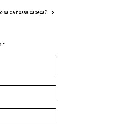
chevron_right
coisa da nossa cabeça?
om
*