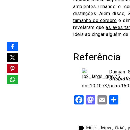
ambientes urbanos e, co
distinções. Além disso,
tamanho do cérebro
e sim
revelaram que
as aves ta
ideia ao xingar alguém de
Referência
Damian 
ortográf
doi:10.1073/pnas.16
Facebook
Mastod
Email
Sh
label
leitura
,
letras
,
PNAS
,