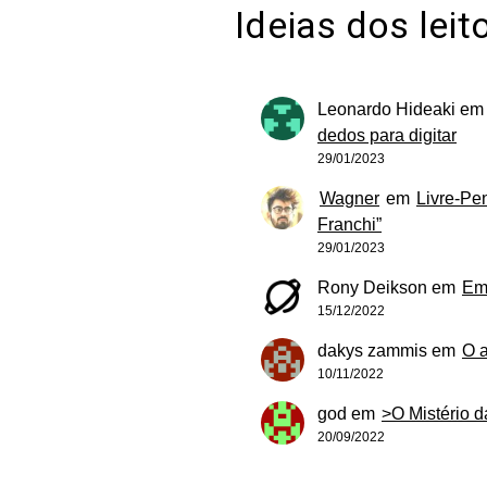
Ideias dos leit
Leonardo Hideaki
e
dedos para digitar
29/01/2023
Wagner
em
Livre-Pe
Franchi”
29/01/2023
Rony Deikson
em
Em
15/12/2022
dakys zammis
em
O 
10/11/2022
god
em
>O Mistério 
20/09/2022