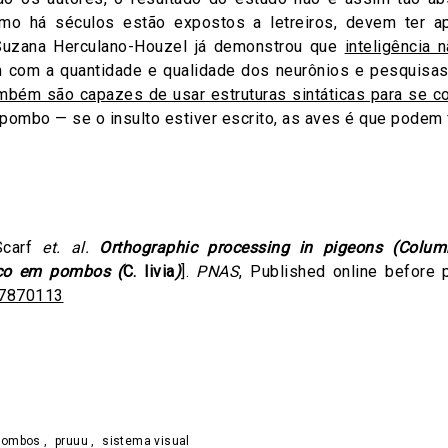
mo há séculos estão expostos a letreiros, devem ter a
 Suzana Herculano-Houzel já demonstrou que
inteligência
 com a quantidade e qualidade dos neurônios e pesquisa
mbém são capazes de usar estruturas sintáticas para se c
 pombo — se o insulto estiver escrito, as aves é que podem 
Scarf
et. al.
Orthographic processing in pigeons (Columb
ico em pombos (
C. livia
)
].
PNAS
, Published online before 
07870113
on
are
pombos
,
pruuu
,
sistema visual