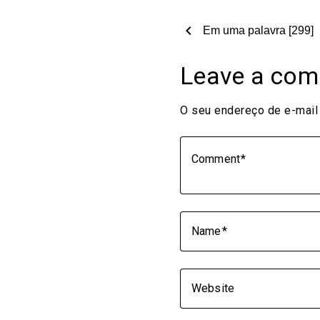
chevron_left
Em uma palavra [299]
Leave a co
O seu endereço de e-mail 
Comment
Name
Website