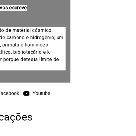
 vos escreve
do de material cósmico,
de carbono e hidrogênio; um
, primata e hominídeo
fico, bibliotecário e k-
r porque detesta limite de
Facebook
Youtube
icações