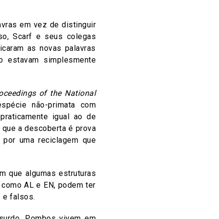
vras em vez de distinguir
so, Scarf e seus colegas
icaram as novas palavras
ão estavam simplesmente
oceedings of the National
spécie não-primata com
 praticamente igual ao de
 que a descoberta é prova
 por uma reciclagem que
m que algumas estruturas
s como AL e EN, podem ter
 e falsos.
absurdo. Pombos vivem em