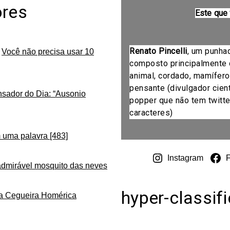
ores
Este que
Renato Pincelli
, um punha
m
Você não precisa usar 10
composto principalmente 
animal, cordado, mamífero
pensante (divulgador cientí
nsador do Dia: “Ausonio
popper que não tem twitte
caracteres)
 uma palavra [483]
Instagram
admirável mosquito das neves
hyper-classif
da Cegueira Homérica