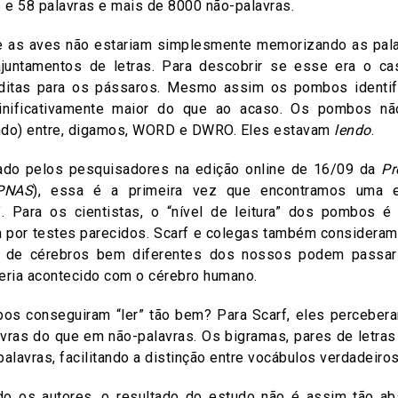
 e 58 palavras e mais de 8000 não-palavras.
 as aves não estariam simplesmente memorizando as pala
juntamentos de letras. Para descobrir se esse era o ca
néditas para os pássaros. Mesmo assim os pombos identif
ginificativamente maior do que ao acaso. Os pombos n
ando) entre, digamos, WORD e DWRO. Eles estavam
lendo
.
ado pelos pesquisadores na edição online de 16/09 da
Pr
PNAS
), essa é a primeira vez que encontramos uma e
s”. Para os cientistas, o “nível de leitura” dos pombos é
m por testes parecidos. Scarf e colegas também consideram
s de cérebros bem diferentes dos nossos podem passar
teria acontecido com o cérebro humano.
s conseguiram “ler” tão bem? Para Scarf, eles percebera
ras do que em não-palavras. Os bigramas, pares de letra
lavras, facilitando a distinção entre vocábulos verdadeiros
do os autores, o resultado do estudo não é assim tão 