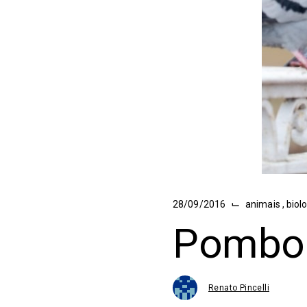
⌙
28/09/2016
animais
,
biol
Pombos
Renato Pincelli