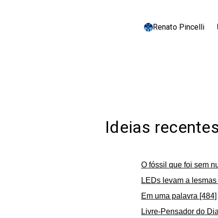
Renato Pincelli
c
Ideias recente
O fóssil que foi sem n
LEDs levam a lesmas 
Em uma palavra [484]
Livre-Pensador do Dia