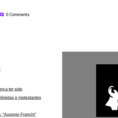
0 Comments
omment
s
unca ter sido
lépidas e molestantes
: “Ausonio Franchi”