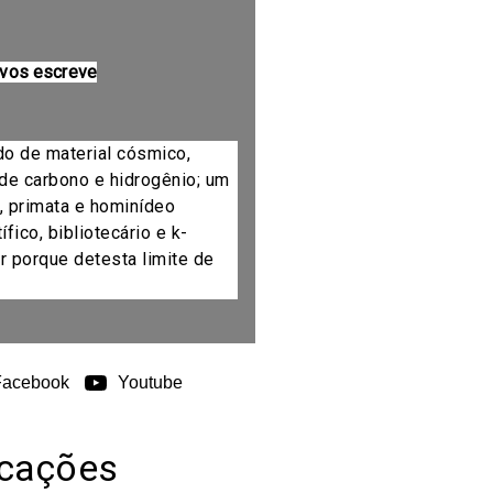
 vos escreve
do de material cósmico,
de carbono e hidrogênio; um
, primata e hominídeo
fico, bibliotecário e k-
r porque detesta limite de
Facebook
Youtube
icações