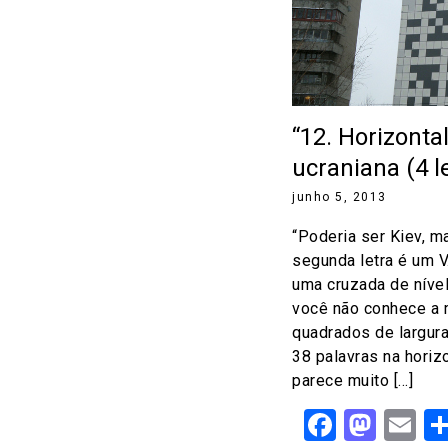
“12. Horizonta
ucraniana (4 l
junho 5, 2013
“Poderia ser Kiev, m
segunda letra é um V
uma cruzada de nível 
você não conhece a 
quadrados de largura 
38 palavras na horizo
parece muito […]
Facebo
Mast
Em