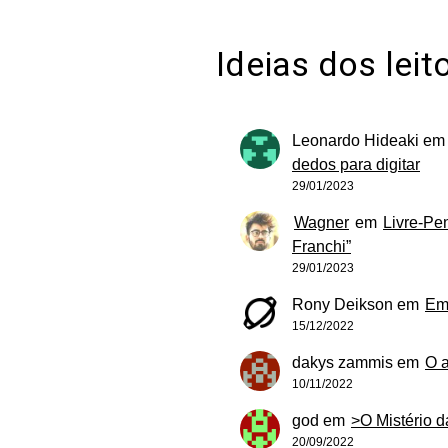
Ideias dos leit
Leonardo Hideaki
e
dedos para digitar
29/01/2023
Wagner
em
Livre-Pe
Franchi”
29/01/2023
Rony Deikson
em
Em
15/12/2022
dakys zammis
em
O 
10/11/2022
god
em
>O Mistério 
20/09/2022