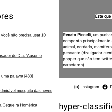
ores
Este que
Renato Pincelli
, um punha
m
Você não precisa usar 10
composto principalmente 
animal, cordado, mamífero
pensante (divulgador cientí
nsador do Dia: “Ausonio
popper que não tem twitte
caracteres)
 uma palavra [483]
Instagram
admirável mosquito das neves
hyper-classif
da Cegueira Homérica