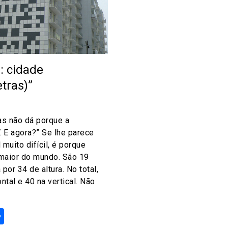
l: cidade
etras)”
as não dá porque a
. E agora?” Se lhe parece
muito difícil, é porque
maior do mundo. São 19
por 34 de altura. No total,
ntal e 40 na vertical. Não
ok
odon
ail
Share